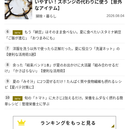
いやすい！スポンジの代わりに使う【意外
なアイテム】
掃除・暮らし
2026.08.04
もう「納豆」はそのまま食べない。夏に食べたいスタミナ納豆
6
new
「ご飯が進む」「おつまみにも」
洋服を洗う以外で使ったら正解だった。夏に役立つ「洗濯ネット」の
7
【便利な活用術3選】
余った「結束バンド1本」が夏のお出かけに大活躍「組み合わせるだ
8
け」「かさばらない」【便利な活用術】
夏の「みそ汁」に2つ混ぜるだけ！たんぱく質や食物繊維も摂れるレシ
9
ピ【夏バテ対策に】
旬の「トマト」に大さじ2加えるだけ。栄養をムダなく摂れる簡
10
new
単レシピ｜管理栄養士に学ぶ
ランキングをもっと見る