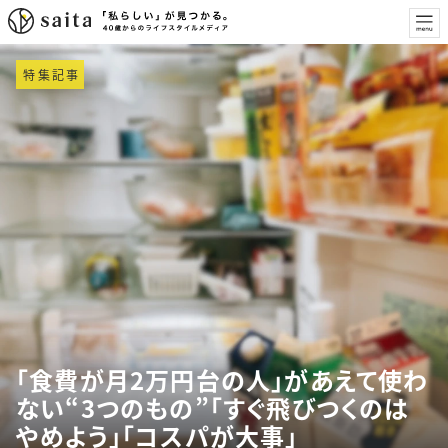
特集記事
「食費が月2万円台の人」があえて使わ
ない“3つのもの”「すぐ飛びつくのは
やめよう」「コスパが大事」