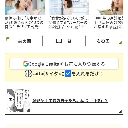
夏休み後に「お金がな
「食費が少ない人」が買
1000件の家計相談
い」と感じる人の“3つの
い置きする“スーパーの
明。「夏休みのおや
特徴”「チリツモ出費に
冷凍食品”3つ「豪華に
が増える家庭」に共
要注意」
見えてちゃんと節約でき
る【3つの買い方】
る」
前の回
一覧
次の回
Googleに
saita
をお気に入り登録する
saita(サイタ)に
を入れるだけ！
容姿至上主義の男子たち。私は「何位」？