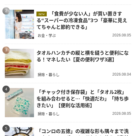
2
「食費が少ない人」が買い置きす
new
る“スーパーの冷凍食品”3つ「豪華に見え
てちゃんと節約できる」
お金・学ぶ
2026.08.05
3
タオルハンカチの縦と横を縫うと便利にな
る！マネしたい【夏の便利ワザ3選】
掃除・暮らし
2026.08.04
4
「チャック付き保存袋」と「タオル2枚」
を組み合わせると…「快適だわ」「持ち歩
きたい」【便利な活用術】
掃除・暮らし
2026.08.05
5
「コンロの五徳」の複雑な形も隅々まで洗