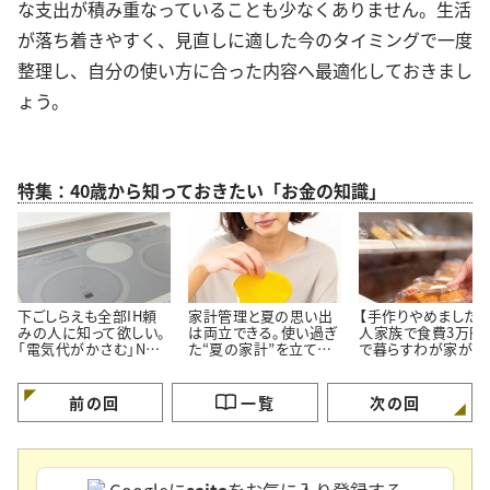
な支出が積み重なっていることも少なくありません。生活
が落ち着きやすく、見直しに適した今のタイミングで一度
整理し、自分の使い方に合った内容へ最適化しておきまし
ょう。
特集：40歳から知っておきたい「お金の知識」
下ごしらえも全部IH頼
家計管理と夏の思い出
【手作りやめました】
みの人に知って欲しい。
は両立できる。使い過ぎ
人家族で食費3万円
「電気代がかさむ」NG
た“夏の家計”を立て直
で暮らすわが家が「
習慣3つと節電のコツ
す【3つのポイント】
ず市販品を買うメニ
3つ」
前の回
一覧
次の回