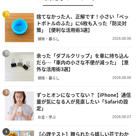
1
捨てなかった人、正解です！小さい「ペッ
トボトルのふた」に6枚も入った「防災対
策」【便利な活用術3選】
掃除・暮らし
2026.08.06
2
余った「ダブルクリップ」を車に持ち込ん
だら…「車内の小さな不便が減った」【意
外な活用術3選】
掃除・暮らし
2026.08.06
3
ずっとオンになってない？【iPhone】通信
量が気になる人が見直したい「Safariの設
定」
お金・学ぶ
2026.08.07
4
【心理テスト】贈られたら嬉しい花でわか