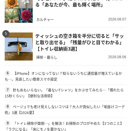
る「あなたが今、最も輝く場所」
カルチャー
2026.08.07
5
ティッシュの空き箱を半分に切ると「サッ
と取り出せる」「残量がひと目でわかる」
【トイレ収納術3選】
掃除・暮らし
2026.08.06
【iPhone】オンになってない？知らないうちに通信量が増えているか
6
も…。見直したい簡単スマホ設定
針も糸もいらない。「着ないTシャツ」をかぶせてみたら…「慣れたら
7
15秒くらい」【便利な活用術】
ベージュでも老け見えしないコツは？大人が真似したい「垢抜けコーデ
8
術」3選【2026夏】
「トイレ掃除が面倒…」を解決！お掃除のプロがやめた【3つのこと】
9
「ラクになる」「床にモノを置かない」