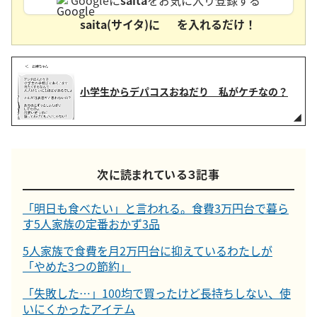
Googleに
saita
をお気に入り登録する
saita(サイタ)に
を入れるだけ！
小学生からデパコスおねだり 私がケチなの？
次に読まれている３記事
「明日も食べたい」と言われる。食費3万円台で暮ら
す5人家族の定番おかず3品
5人家族で食費を月2万円台に抑えているわたしが
「やめた3つの節約」
「失敗した…」100均で買ったけど長持ちしない、使
いにくかったアイテム