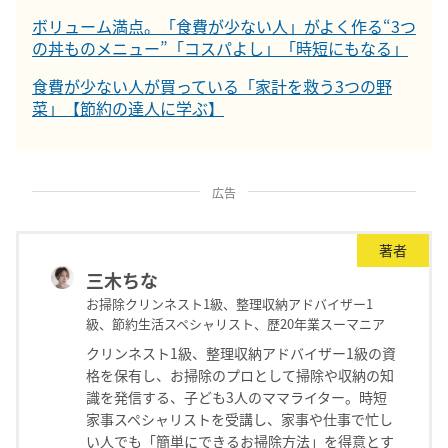
ボリューム満点。「食費が少ない人」がよく作る“3つ
の丼ものメニュー”「コスパよし」「時短にもなる」
食費が少ない人が買っている「家計を救う3つの野
菜」【節約の達人に学ぶ】
広告
著者
三木ちな
お掃除クリンネスト1級、整理収納アドバイザー1
級、節約生活スペシャリスト、歴20年業スーマニア
クリンネスト1級、整理収納アドバイザー1級の資
格を保有し、お掃除のプロとして掃除や収納の知
識を発信する、子ども3人のママライター。時短
家事スペシャリストを受講し、家事や仕事で忙し
い人でも「簡単にできるお掃除方法」を得意とす