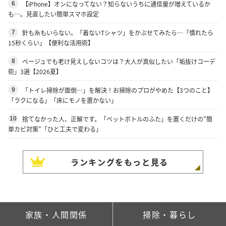
【iPhone】オンになってない？知らないうちに通信量が増えているか
6
も…。見直したい簡単スマホ設定
針も糸もいらない。「着ないTシャツ」をかぶせてみたら…「慣れたら
7
15秒くらい」【便利な活用術】
ベージュでも老け見えしないコツは？大人が真似したい「垢抜けコーデ
8
術」3選【2026夏】
「トイレ掃除が面倒…」を解決！お掃除のプロがやめた【3つのこと】
9
「ラクになる」「床にモノを置かない」
捨てなかった人、正解です。「ペットボトルのふた」を置くだけの"簡
10
単カビ対策"「ひと工夫で変わる」
ランキングをもっと見る
家族・人間関係
掃除・暮らし