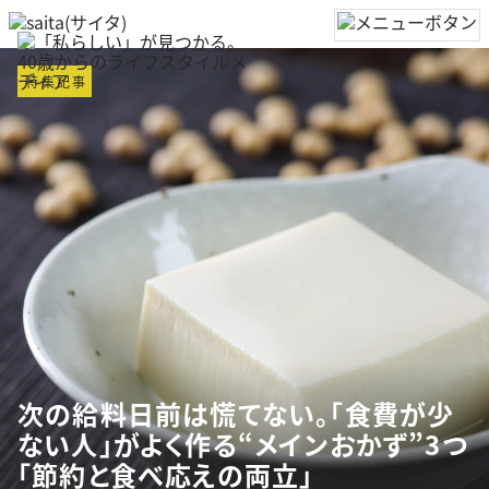
特集記事
次の給料日前は慌てない。「食費が少
ない人」がよく作る“メインおかず”3つ
「節約と食べ応えの両立」