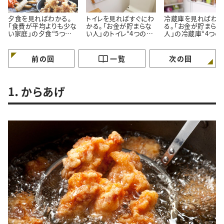
夕食を見ればわかる。
トイレを見ればすぐにわ
冷蔵庫を見ればわ
「食費が平均よりも少な
かる。「お金が貯まらな
る。「お金が貯まらな
い家庭」の夕食“5つの
い人」のトイレ“4つの特
人」の冷蔵庫“4つの
特徴”
徴”
徴”
前の回
一覧
次の回
1．からあげ