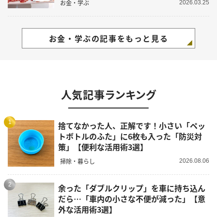
お金・学ぶ
2026.03.25
お金・学ぶの記事をもっと見る
人気記事ランキング
1
捨てなかった人、正解です！小さい「ペッ
トボトルのふた」に6枚も入った「防災対
策」【便利な活用術3選】
掃除・暮らし
2026.08.06
2
余った「ダブルクリップ」を車に持ち込ん
だら…「車内の小さな不便が減った」【意
外な活用術3選】