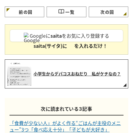
習慣3つと節電のコツ
す【3つのポイント】
ず市販品を買うメニ
3つ」
前の回
一覧
次の回
Googleに
saita
をお気に入り登録する
saita(サイタ)に
を入れるだけ！
小学生からデパコスおねだり 私がケチなの？
次に読まれている３記事
「食費が少ない人」がよく作る“ごはんが主役のメニ
ュー”3つ「食べ応え十分」「子どもが大好き」