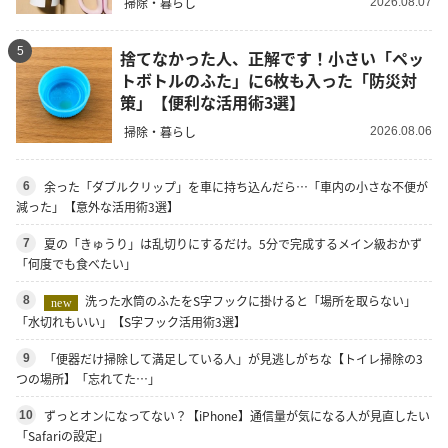
掃除・暮らし
2026.08.07
5
捨てなかった人、正解です！小さい「ペッ
トボトルのふた」に6枚も入った「防災対
策」【便利な活用術3選】
掃除・暮らし
2026.08.06
余った「ダブルクリップ」を車に持ち込んだら…「車内の小さな不便が
6
減った」【意外な活用術3選】
夏の「きゅうり」は乱切りにするだけ。5分で完成するメイン級おかず
7
「何度でも食べたい」
洗った水筒のふたをS字フックに掛けると「場所を取らない」
8
new
「水切れもいい」【S字フック活用術3選】
「便器だけ掃除して満足している人」が見逃しがちな【トイレ掃除の3
9
つの場所】「忘れてた…」
ずっとオンになってない？【iPhone】通信量が気になる人が見直したい
10
「Safariの設定」