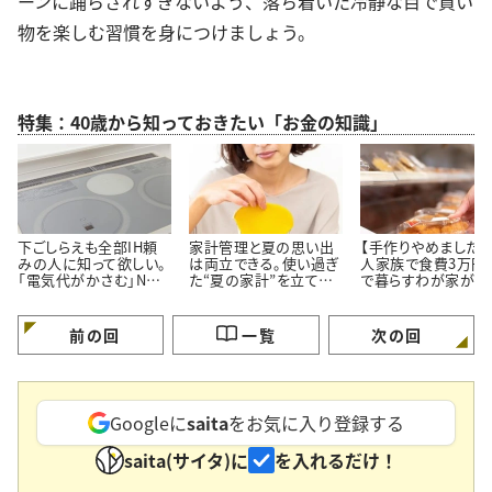
ーンに踊らされすぎないよう、落ち着いた冷静な目で買い
物を楽しむ習慣を身につけましょう。
特集：40歳から知っておきたい「お金の知識」
下ごしらえも全部IH頼
家計管理と夏の思い出
【手作りやめました】
みの人に知って欲しい。
は両立できる。使い過ぎ
人家族で食費3万円
「電気代がかさむ」NG
た“夏の家計”を立て直
で暮らすわが家が「
習慣3つと節電のコツ
す【3つのポイント】
ず市販品を買うメニ
3つ」
前の回
一覧
次の回
Googleに
saita
をお気に入り登録する
saita(サイタ)に
を入れるだけ！