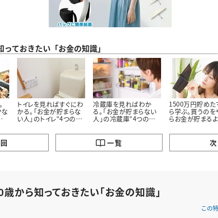
ら知っておきたい「お金の知識」
。
トイレを見ればすぐにわ
冷蔵庫を見ればわか
1500万円貯め
少な
かる。「お金が貯まらな
る。「お金が貯まらない
ら学ぶ。買うのを
の
い人」のトイレ“4つの特
人」の冷蔵庫“4つの特
らお金が貯まる
徴”
徴”
った「5つのモノ」
の回
一覧
次
40歳から知っておきたい「お金の知識」
この