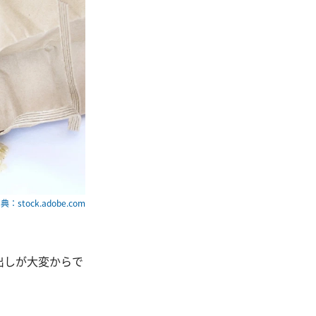
典：stock.adobe.com
出しが大変からで