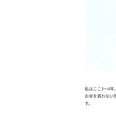
私はここ3～4
お米を買わない
す。