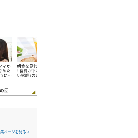
たママか
朝食を見ればわかる。
100均で買って失敗。月
仕事中の行動
やめた
「食費が平均よりも少な
20万円貯める主婦が
わかる。「生
ようにな
い家庭」の朝食“4つの
「リピートしない宣言」し
く抑えられて
特徴”
た100均グッズとは
の特徴
の回
特集ページを見る