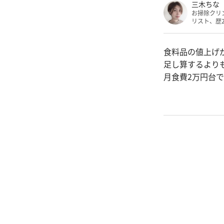
三木ちな
お掃除クリ
リスト、歴
食料品の値上げ
足し算するより
月食費2万円台