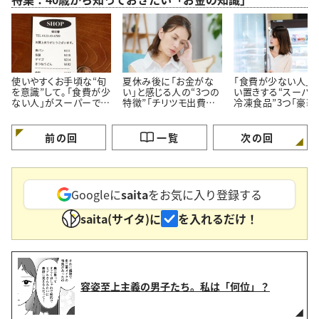
使いやすくお手頃な“旬
夏休み後に「お金がな
「食費が少ない人」
を意識”して。「食費が少
い」と感じる人の“3つの
い置きする“スーパ
ない人」がスーパーでよ
特徴”「チリツモ出費に
冷凍食品”3つ「豪華
く買う【3つの定番食材】
要注意」
見えてちゃんと節約
る」
前の回
一覧
次の回
Googleに
saita
をお気に入り登録する
saita(サイタ)に
を入れるだけ！
容姿至上主義の男子たち。私は「何位」？