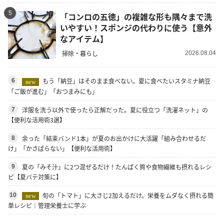
5
「コンロの五徳」の複雑な形も隅々まで洗
いやすい！スポンジの代わりに使う【意外
なアイテム】
掃除・暮らし
2026.08.04
もう「納豆」はそのまま食べない。夏に食べたいスタミナ納豆
6
new
「ご飯が進む」「おつまみにも」
洋服を洗う以外で使ったら正解だった。夏に役立つ「洗濯ネット」の
7
【便利な活用術3選】
余った「結束バンド1本」が夏のお出かけに大活躍「組み合わせるだ
8
け」「かさばらない」【便利な活用術】
夏の「みそ汁」に2つ混ぜるだけ！たんぱく質や食物繊維も摂れるレシ
9
ピ【夏バテ対策に】
旬の「トマト」に大さじ2加えるだけ。栄養をムダなく摂れる簡
10
new
単レシピ｜管理栄養士に学ぶ