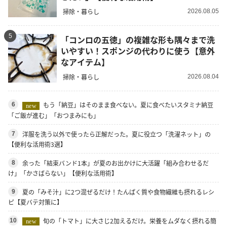
掃除・暮らし
2026.08.05
5
「コンロの五徳」の複雑な形も隅々まで洗
いやすい！スポンジの代わりに使う【意外
なアイテム】
掃除・暮らし
2026.08.04
もう「納豆」はそのまま食べない。夏に食べたいスタミナ納豆
6
new
「ご飯が進む」「おつまみにも」
洋服を洗う以外で使ったら正解だった。夏に役立つ「洗濯ネット」の
7
【便利な活用術3選】
余った「結束バンド1本」が夏のお出かけに大活躍「組み合わせるだ
8
け」「かさばらない」【便利な活用術】
夏の「みそ汁」に2つ混ぜるだけ！たんぱく質や食物繊維も摂れるレシ
9
ピ【夏バテ対策に】
旬の「トマト」に大さじ2加えるだけ。栄養をムダなく摂れる簡
10
new