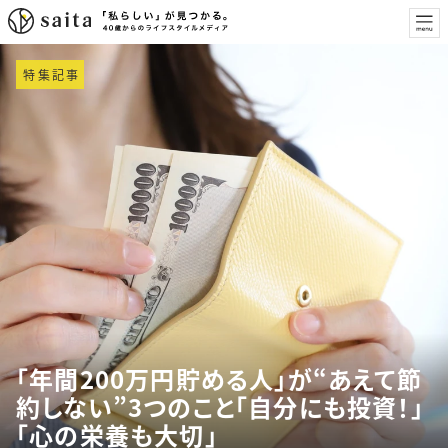
特集記事
「年間200万円貯める人」が“あえて節
約しない”3つのこと「自分にも投資！」
「心の栄養も大切」