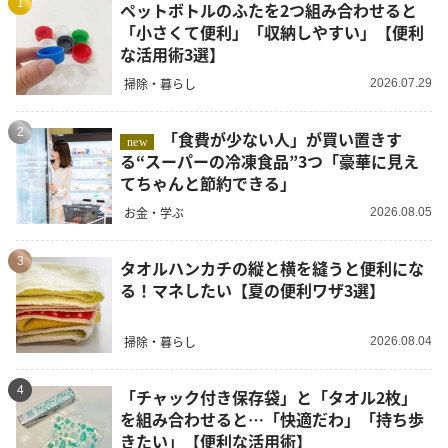
1
ペットボトルのふたを2つ組み合わせると
「小さくて便利」「収納しやすい」【便利
な活用術3選】
掃除・暮らし
2026.07.29
2
「食費が少ない人」が買い置きす
new
る“スーパーの冷凍食品”3つ「豪華に見え
てちゃんと節約できる」
お金・学ぶ
2026.08.05
3
タオルハンカチの縦と横を縫うと便利にな
る！マネしたい【夏の便利ワザ3選】
掃除・暮らし
2026.08.04
4
「チャック付き保存袋」と「タオル2枚」
を組み合わせると…「快適だわ」「持ち歩
きたい」【便利な活用術】