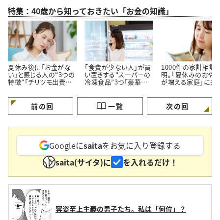
特集：40歳から知っておきたい「お金の知識」
夏休み後に「お金がな
「食費が少ない人」が買
1000件の家計相談
い」と感じる人の“3つの
い置きする“スーパーの
明。「夏休みのおや
特徴”「チリツモ出費に
冷凍食品”3つ「豪華に
が増える家庭」に共
要注意」
見えてちゃんと節約でき
る【3つの買い方】
る」
前の回
一覧
次の回
Googleに
saita
をお気に入り登録する
saita(サイタ)に
を入れるだけ！
容姿至上主義の男子たち。私は「何位」？