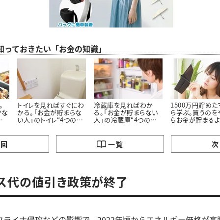
ら知っておきたい「お金の知識」
。
トイレを見ればすぐにわ
冷蔵庫を見ればわか
1500万円貯め
少な
かる。「お金が貯まらな
る。「お金が貯まらない
ら学ぶ。買うのを
の
い人」のトイレ“4つの特
人」の冷蔵庫“4つの特
らお金が貯まる
徴”
徴”
った「5つのモノ」
の回
一覧
次
ス代の値引き政策が終了
クライナ侵攻などの影響で、2022年頃からエネルギー価格が高