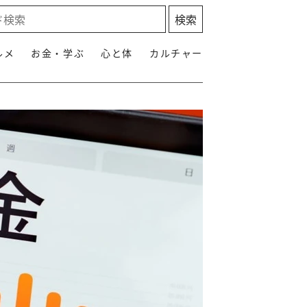
ルメ
お金・学ぶ
心と体
カルチャー