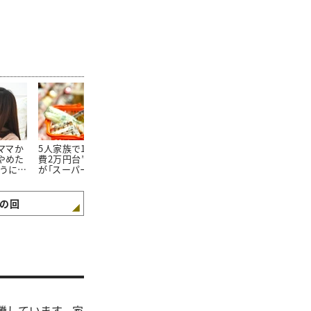
たママか
5人家族で1か月の“食
朝食を見ればわかる。
100均で買っ
やめた
費2万円台”。そんな私
「食費が平均よりも少な
20万円貯め
ようにな
が「スーパーで買わない
い家庭」の朝食“4つの
「リピートし
3つの食材」とは
特徴”
た100均グッ
の回
騰しています。家