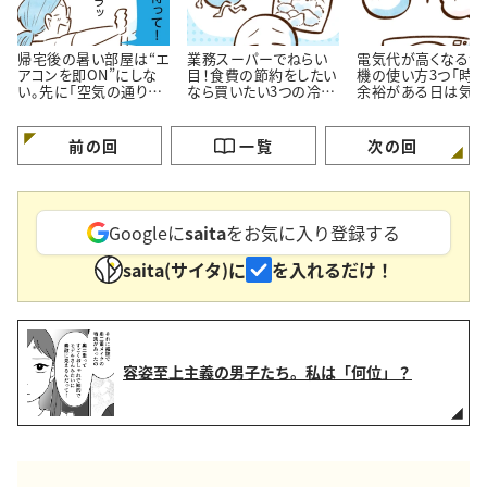
帰宅後の暑い部屋は“エ
業務スーパーでねらい
電気代が高くなる洗
アコンを即ON”にしな
目！食費の節約をしたい
機の使い方3つ「時
い。先に「空気の通り
なら買いたい3つの冷凍
余裕がある日は気を
道」を作る理由
おかず
ける…！」
前の回
一覧
次の回
Googleに
saita
をお気に入り登録する
saita(サイタ)に
を入れるだけ！
容姿至上主義の男子たち。私は「何位」？