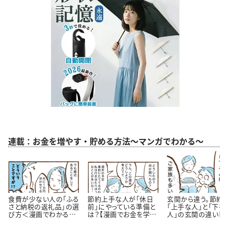
連載：お金を増やす・貯める方法～マンガでわかる～
食費が少ない人の「ふる
節約上手な人が「休日
玄関から違う。節約
さと納税の返礼品」の選
前」にやっている準備と
「上手な人」と「下手
び方＜漫画でわかるお
は？【漫画でお金を学
人」の玄関の違い【
金の知識＞
ぶ】
が】