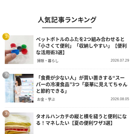
人気記事ランキング
1
ペットボトルのふたを2つ組み合わせると
「小さくて便利」「収納しやすい」【便利
な活用術3選】
掃除・暮らし
2026.07.29
2
「食費が少ない人」が買い置きする“スー
パーの冷凍食品”3つ「豪華に見えてちゃん
と節約できる」
お金・学ぶ
2026.08.05
3
タオルハンカチの縦と横を縫うと便利にな
る！マネしたい【夏の便利ワザ3選】