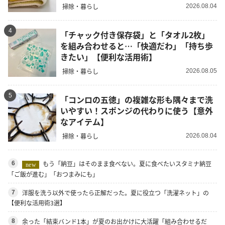
掃除・暮らし
2026.08.04
4
「チャック付き保存袋」と「タオル2枚」
を組み合わせると…「快適だわ」「持ち歩
きたい」【便利な活用術】
掃除・暮らし
2026.08.05
5
「コンロの五徳」の複雑な形も隅々まで洗
いやすい！スポンジの代わりに使う【意外
なアイテム】
掃除・暮らし
2026.08.04
もう「納豆」はそのまま食べない。夏に食べたいスタミナ納豆
6
new
「ご飯が進む」「おつまみにも」
洋服を洗う以外で使ったら正解だった。夏に役立つ「洗濯ネット」の
7
【便利な活用術3選】
余った「結束バンド1本」が夏のお出かけに大活躍「組み合わせるだ
8