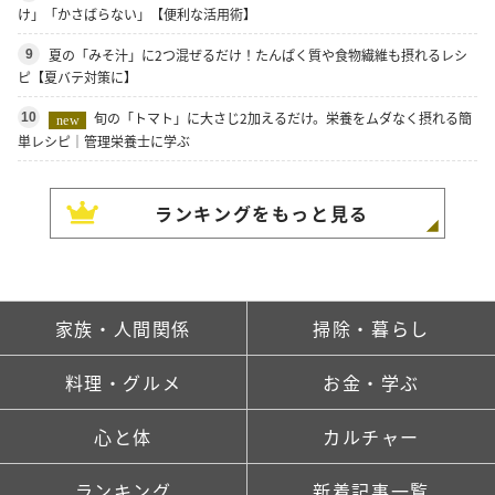
け」「かさばらない」【便利な活用術】
夏の「みそ汁」に2つ混ぜるだけ！たんぱく質や食物繊維も摂れるレシ
9
ピ【夏バテ対策に】
旬の「トマト」に大さじ2加えるだけ。栄養をムダなく摂れる簡
10
new
単レシピ｜管理栄養士に学ぶ
ランキングをもっと見る
家族・人間関係
掃除・暮らし
料理・グルメ
お金・学ぶ
心と体
カルチャー
ランキング
新着記事一覧