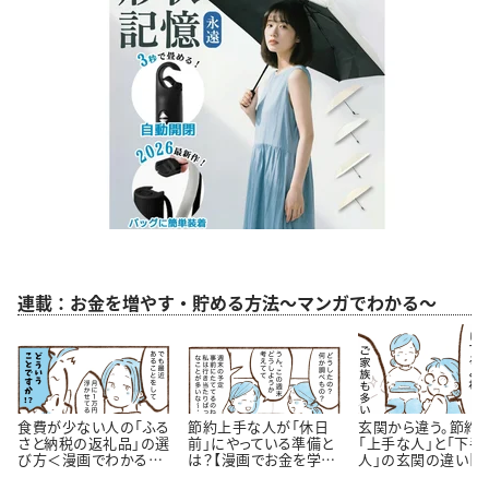
連載：お金を増やす・貯める方法～マンガでわかる～
食費が少ない人の「ふる
節約上手な人が「休日
玄関から違う。節約
さと納税の返礼品」の選
前」にやっている準備と
「上手な人」と「下手
び方＜漫画でわかるお
は？【漫画でお金を学
人」の玄関の違い【
金の知識＞
ぶ】
が】