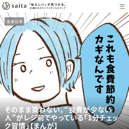
連載記事
そのまま買わない。“食費が少ない
人”がレジ前でやっている「1分チェッ
ク習慣」【まんが】