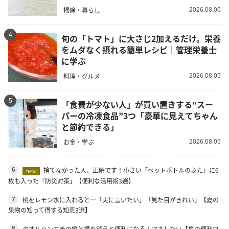
掃除・暮らし
2026.08.06
4
旬の「トマト」に大さじ2加えるだけ。栄養
をムダなく摂れる簡単レシピ｜管理栄養士
に学ぶ
料理・グルメ
2026.08.05
5
「食費が少ない人」が買い置きする“スー
パーの冷凍食品”3つ「豪華に見えてちゃん
と節約できる」
お金・学ぶ
2026.08.05
捨てなかった人、正解です！小さい「ペットボトルのふた」に6
6
new
枚も入った「防災対策」【便利な活用術3選】
桃をレモン水に入れると…「夫に言いたい」「見た目がきれい」【夏の
7
果物の知って得する知恵3選】
タオルハンカチの縦と横を縫うと便利になる！マネしたい【夏の便利ワ
8