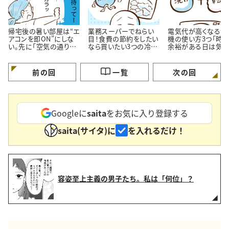
帰宅後の暑い部屋は“エ
業務スーパーでねらい
電気代が高くなる洗
アコンを即ON”にしな
目！食費の節約をしたい
機の使い方3つ「時
い。先に「空気の通り
なら買いたい3つの冷凍
余裕がある日は気を
道」を作る理由
おかず
ける…！」
前の回
一覧
次の回
Googleに
saita
をお気に入り登録する
saita(サイタ)に
を入れるだけ！
容姿至上主義の男子たち。私は「何位」？