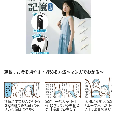
連載：お金を増やす・貯める方法～マンガでわかる～
食費が少ない人の「ふる
節約上手な人が「休日
玄関から違う。節約
さと納税の返礼品」の選
前」にやっている準備と
「上手な人」と「下手
び方＜漫画でわかるお
は？【漫画でお金を学
人」の玄関の違い【
金の知識＞
ぶ】
が】