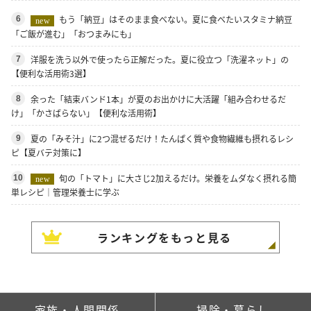
もう「納豆」はそのまま食べない。夏に食べたいスタミナ納豆
6
new
「ご飯が進む」「おつまみにも」
洋服を洗う以外で使ったら正解だった。夏に役立つ「洗濯ネット」の
7
【便利な活用術3選】
余った「結束バンド1本」が夏のお出かけに大活躍「組み合わせるだ
8
け」「かさばらない」【便利な活用術】
夏の「みそ汁」に2つ混ぜるだけ！たんぱく質や食物繊維も摂れるレシ
9
ピ【夏バテ対策に】
旬の「トマト」に大さじ2加えるだけ。栄養をムダなく摂れる簡
10
new
単レシピ｜管理栄養士に学ぶ
ランキングをもっと見る
家族・人間関係
掃除・暮らし