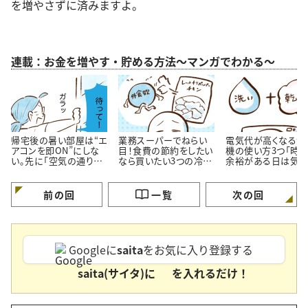
を増やさずに済みますよ。
連載：お金を増やす・貯める方法～マンガでわかる～
帰宅後の暑い部屋は“エ
業務スーパーでねらい
電気代が高くなる洗
アコンを即ON”にしな
目！食費の節約をしたい
機の使い方3つ「時
い。先に「空気の通り
なら買いたい3つの冷凍
余裕がある日は気を
道」を作る理由
おかず
ける…！」
前の回
一覧
次の回
Googleに
saita
をお気に入り登録する
saita(サイタ)に
を入れるだけ！