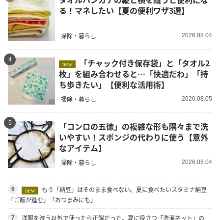
る！マネしたい【夏の便利ワザ3選】
掃除・暮らし
2026.08.04
4
「チャック付き保存袋」と「タオル2
new
枚」を組み合わせると…「快適だわ」「持
ち歩きたい」【便利な活用術】
掃除・暮らし
2026.08.05
5
「コンロの五徳」の複雑な形も隅々まで洗
いやすい！スポンジの代わりに使う【意外
なアイテム】
掃除・暮らし
2026.08.04
もう「納豆」はそのまま食べない。夏に食べたいスタミナ納豆
6
new
「ご飯が進む」「おつまみにも」
洋服を洗う以外で使ったら正解だった。夏に役立つ「洗濯ネット」の
7