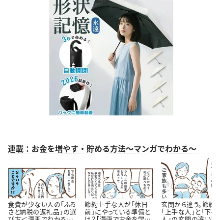
連載：お金を増やす・貯める方法～マンガでわかる～
食費が少ない人の「ふる
節約上手な人が「休日
玄関から違う。節約
さと納税の返礼品」の選
前」にやっている準備と
「上手な人」と「下手
び方＜漫画でわかるお
は？【漫画でお金を学
人」の玄関の違い【