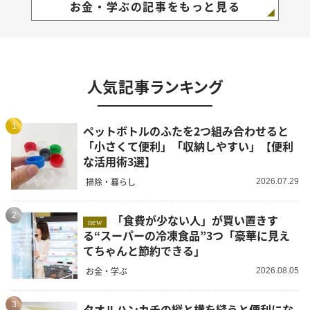
お金・学ぶの記事をもっと見る
人気記事ランキング
1
ペットボトルのふたを2つ組み合わせると
「小さくて便利」「収納しやすい」【便利
な活用術3選】
掃除・暮らし
2026.07.29
2
「食費が少ない人」が買い置きす
new
る“スーパーの冷凍食品”3つ「豪華に見え
てちゃんと節約できる」
お金・学ぶ
2026.08.05
3
タオルハンカチの縦と横を縫うと便利にな