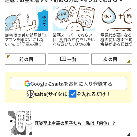
帰宅後の暑い部屋は“エ
業務スーパーでねらい
電気代が高くなる洗
アコンを即ON”にしな
目！食費の節約をしたい
機の使い方3つ「時
い。先に「空気の通り
なら買いたい3つの冷凍
余裕がある日は気を
道」を作る理由
おかず
ける…！」
前の回
一覧
次の回
Googleに
saita
をお気に入り登録する
saita(サイタ)に
を入れるだけ！
容姿至上主義の男子たち。私は「何位」？