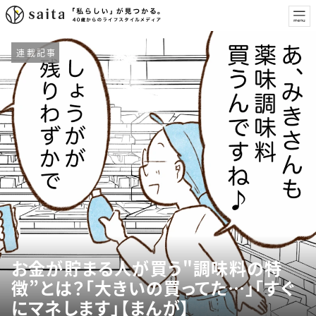
連載記事
お金が貯まる人が買う"調味料の特
徴”とは？「大きいの買ってた…」「すぐ
にマネします」【まんが】