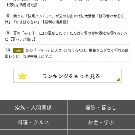
【便利な活用術3選】
余った「結束バンド1本」が夏のお出かけに大活躍「組み合わせるだ
8
け」「かさばらない」【便利な活用術】
夏の「みそ汁」に2つ混ぜるだけ！たんぱく質や食物繊維も摂れるレシ
9
ピ【夏バテ対策に】
旬の「トマト」に大さじ2加えるだけ。栄養をムダなく摂れる簡
10
new
単レシピ｜管理栄養士に学ぶ
ランキングをもっと見る
家族・人間関係
掃除・暮らし
料理・グルメ
お金・学ぶ