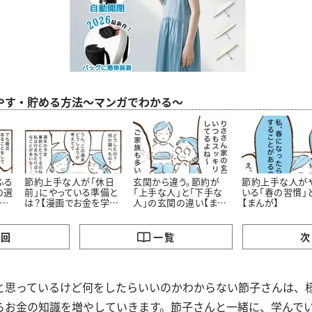
やす・貯める方法～マンガでわかる～
ふる
節約上手な人が「休日
玄関から違う。節約が
節約上手な人が
の選
前」にやっている準備と
「上手な人」と「下手な
いる「春の習慣」
お
は？【漫画でお金を学
人」の玄関の違い【まん
【まんが】
ぶ】
が】
の回
一覧
次
と思っているけど何をしたらいいのかわからない節子さんは、
らお金の知識を増やしていきます。節子さんと一緒に、学んで