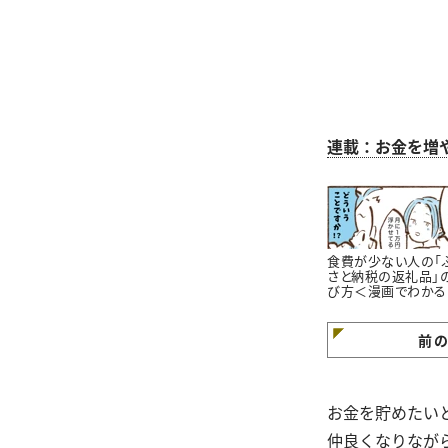
連載：お金を増
食費が少ない人の「
さと納税の返礼品」
び方＜漫画でわかる
金の知識＞
前
お金を貯めたい
仲良くなりなが