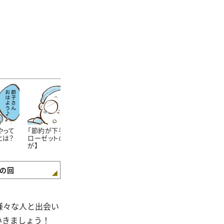
やって
「節約が下手な人」のク
節約上手なママさんが
学生服が安く
とは？
ローゼットの特徴【まん
「学校の書類提出期限」
方法!?知らな
が】
をしっかり守るワケ【ま
た……。【まん
んが】
の回
様々な人と出会い
いきましょう！