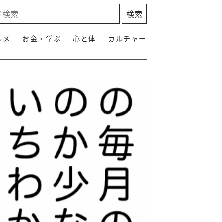
ルメ
お金・学ぶ
心と体
カルチャー