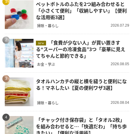
1
ペットボトルのふたを2つ組み合わせると
「小さくて便利」「収納しやすい」【便利
な活用術3選】
掃除・暮らし
2026.07.29
2
「食費が少ない人」が買い置きす
new
る“スーパーの冷凍食品”3つ「豪華に見え
てちゃんと節約できる」
お金・学ぶ
2026.08.05
3
タオルハンカチの縦と横を縫うと便利にな
る！マネしたい【夏の便利ワザ3選】
掃除・暮らし
2026.08.04
4
「チャック付き保存袋」と「タオル2枚」
を組み合わせると…「快適だわ」「持ち歩
きたい」【便利な活用術】