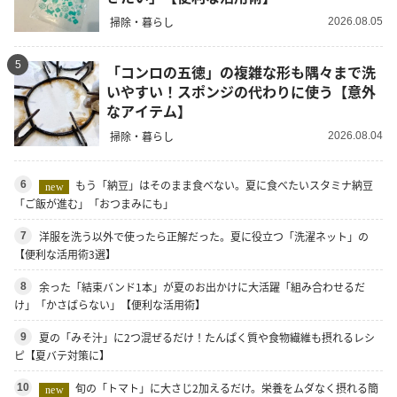
掃除・暮らし
2026.08.05
5
「コンロの五徳」の複雑な形も隅々まで洗
いやすい！スポンジの代わりに使う【意外
なアイテム】
掃除・暮らし
2026.08.04
もう「納豆」はそのまま食べない。夏に食べたいスタミナ納豆
6
new
「ご飯が進む」「おつまみにも」
洋服を洗う以外で使ったら正解だった。夏に役立つ「洗濯ネット」の
7
【便利な活用術3選】
余った「結束バンド1本」が夏のお出かけに大活躍「組み合わせるだ
8
け」「かさばらない」【便利な活用術】
夏の「みそ汁」に2つ混ぜるだけ！たんぱく質や食物繊維も摂れるレシ
9
ピ【夏バテ対策に】
旬の「トマト」に大さじ2加えるだけ。栄養をムダなく摂れる簡
10
new