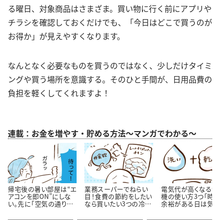
る曜日、対象商品はさまざま。買い物に行く前にアプリや
チラシを確認しておくだけでも、「今日はどこで買うのが
お得か」が見えやすくなります。
なんとなく必要なものを買うのではなく、少しだけタイミ
ングや買う場所を意識する。そのひと手間が、日用品費の
負担を軽くしてくれますよ！
連載：お金を増やす・貯める方法～マンガでわかる～
帰宅後の暑い部屋は“エ
業務スーパーでねらい
電気代が高くなる洗
アコンを即ON”にしな
目！食費の節約をしたい
機の使い方3つ「時
い。先に「空気の通り
なら買いたい3つの冷凍
余裕がある日は気を
道」を作る理由
おかず
ける…！」