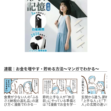
連載：お金を増やす・貯める方法～マンガでわかる～
食費が少ない人の「ふる
節約上手な人が「休日
玄関から違う。節約
さと納税の返礼品」の選
前」にやっている準備と
「上手な人」と「下手
び方＜漫画でわかるお
は？【漫画でお金を学
人」の玄関の違い【
金の知識＞
ぶ】
が】