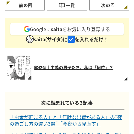
前の回
一覧
次の回
Googleに
saita
をお気に入り登録する
saita(サイタ)に
を入れるだけ！
容姿至上主義の男子たち。私は「何位」？
次に読まれている３記事
「お金が貯まる人」と「無駄な出費がある人」の“夜
の過ごし方の違い3選”「今夜から見直す」