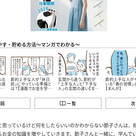
やす・貯める方法～マンガでわかる～
ふる
節約上手な人が「休日
玄関から違う。節約が
節約上手な人が
の選
前」にやっている準備と
「上手な人」と「下手な
いる「春の習慣」
お
は？【漫画でお金を学
人」の玄関の違い【まん
【まんが】
ぶ】
が】
の回
一覧
次
と思っているけど何をしたらいいのかわからない節子さんは、
らお金の知識を増やしていきます。節子さんと一緒に、学んで