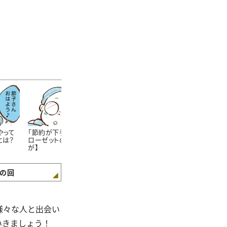
やって
「節約が下手な人」のク
節約上手なママさんが
学生服が安く
とは？
ローゼットの特徴【まん
「学校の書類提出期限」
方法!?知らな
が】
をしっかり守るワケ【ま
た……。【まん
んが】
の回
様々な人と出会い
いきましょう！