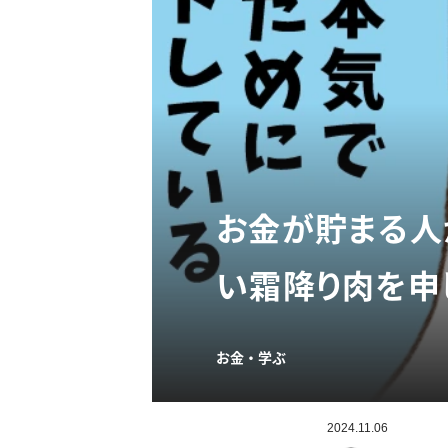
お金が貯まる人
い霜降り肉を申
お金・学ぶ
2024.11.06