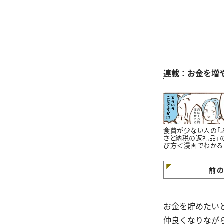
連載：お金を増
食費が少ない人の「
さと納税の返礼品」
び方＜漫画でわかる
金の知識＞
前
お金を貯めたい
仲良くなりなが