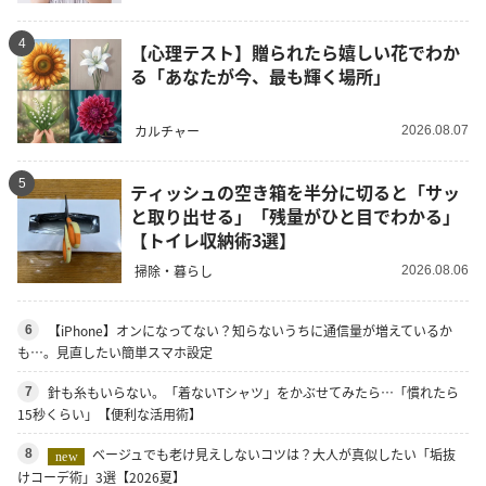
4
【心理テスト】贈られたら嬉しい花でわか
る「あなたが今、最も輝く場所」
カルチャー
2026.08.07
5
ティッシュの空き箱を半分に切ると「サッ
と取り出せる」「残量がひと目でわかる」
【トイレ収納術3選】
掃除・暮らし
2026.08.06
【iPhone】オンになってない？知らないうちに通信量が増えているか
6
も…。見直したい簡単スマホ設定
針も糸もいらない。「着ないTシャツ」をかぶせてみたら…「慣れたら
7
15秒くらい」【便利な活用術】
ベージュでも老け見えしないコツは？大人が真似したい「垢抜
8
new
けコーデ術」3選【2026夏】