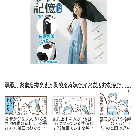
連載：お金を増やす・貯める方法～マンガでわかる～
食費が少ない人の「ふる
節約上手な人が「休日
玄関から違う。節約
さと納税の返礼品」の選
前」にやっている準備と
「上手な人」と「下手
び方＜漫画でわかるお
は？【漫画でお金を学
人」の玄関の違い【
金の知識＞
ぶ】
が】