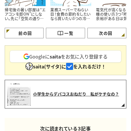
帰宅後の暑い部屋は“エ
業務スーパーでねらい
電気代が高くなる洗
アコンを即ON”にしな
目！食費の節約をしたい
機の使い方3つ「時
い。先に「空気の通り
なら買いたい3つの冷凍
余裕がある日は気を
道」を作る理由
おかず
ける…！」
前の回
一覧
次の回
Googleに
saita
をお気に入り登録する
saita(サイタ)に
を入れるだけ！
小学生からデパコスおねだり 私がケチなの？
次に読まれている３記事