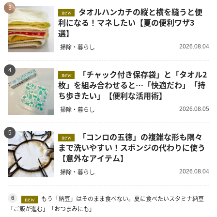
3
タオルハンカチの縦と横を縫うと便
new
利になる！マネしたい【夏の便利ワザ3
選】
掃除・暮らし
2026.08.04
4
「チャック付き保存袋」と「タオル2
new
枚」を組み合わせると…「快適だわ」「持
ち歩きたい」【便利な活用術】
掃除・暮らし
2026.08.05
5
「コンロの五徳」の複雑な形も隅々
new
まで洗いやすい！スポンジの代わりに使う
【意外なアイテム】
掃除・暮らし
2026.08.04
もう「納豆」はそのまま食べない。夏に食べたいスタミナ納豆
6
new
「ご飯が進む」「おつまみにも」