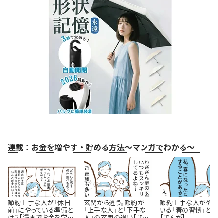
連載：お金を増やす・貯める方法～マンガでわかる～
節約上手な人が「休日
玄関から違う。節約が
節約上手な人がやっ
前」にやっている準備と
「上手な人」と「下手な
いる「春の習慣」とは
は？【漫画でお金を学
人」の玄関の違い【まん
【まんが】