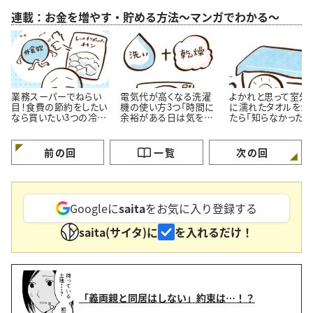
連載：お金を増やす・貯める方法～マンガでわかる～
業務スーパーでねらい
電気代が高くなる洗濯
よかれと思って室外
目！食費の節約をしたい
機の使い方3つ「時間に
に濡れたタオルをか
なら買いたい3つの冷凍
余裕がある日は気を付
たら「知らなかった」
おかず
ける…！」
効果？」【漫画】
前の回
一覧
次の回
Googleに
saita
をお気に入り登録する
saita(サイタ)に
を入れるだけ！
「義両親と同居はしない」約束は…！？