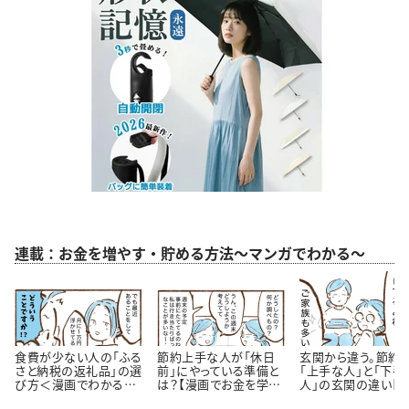
連載：お金を増やす・貯める方法～マンガでわかる～
食費が少ない人の「ふる
節約上手な人が「休日
玄関から違う。節約
さと納税の返礼品」の選
前」にやっている準備と
「上手な人」と「下手
び方＜漫画でわかるお
は？【漫画でお金を学
人」の玄関の違い【
金の知識＞
ぶ】
が】