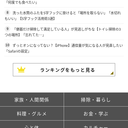
「何度でも食べたい」
洗った水筒のふたをS字フックに掛けると「場所を取らない」「水切れ
8
もいい」【S字フック活用術3選】
「便器だけ掃除して満足している人」が見逃しがちな【トイレ掃除の3
9
つの場所】「忘れてた…」
ずっとオンになってない？【iPhone】通信量が気になる人が見直したい
10
「Safariの設定」
ランキングをもっと見る
家族・人間関係
掃除・暮らし
料理・グルメ
お金・学ぶ
心と体
カルチャー