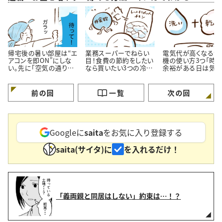
帰宅後の暑い部屋は“エ
業務スーパーでねらい
電気代が高くなる洗
アコンを即ON”にしな
目！食費の節約をしたい
機の使い方3つ「時
い。先に「空気の通り
なら買いたい3つの冷凍
余裕がある日は気を
道」を作る理由
おかず
ける…！」
前の回
一覧
次の回
Googleに
saita
をお気に入り登録する
saita(サイタ)に
を入れるだけ！
「義両親と同居はしない」約束は…！？