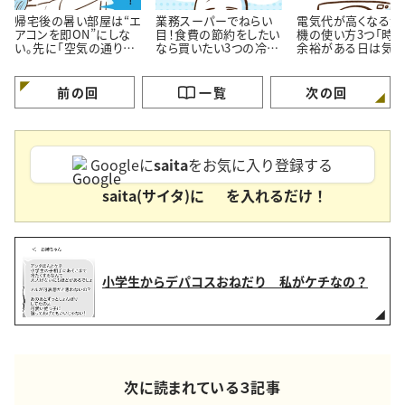
帰宅後の暑い部屋は“エ
業務スーパーでねらい
電気代が高くなる洗
アコンを即ON”にしな
目！食費の節約をしたい
機の使い方3つ「時
い。先に「空気の通り
なら買いたい3つの冷凍
余裕がある日は気を
道」を作る理由
おかず
ける…！」
前の回
一覧
次の回
Googleに
saita
をお気に入り登録する
saita(サイタ)に
を入れるだけ！
小学生からデパコスおねだり 私がケチなの？
次に読まれている３記事