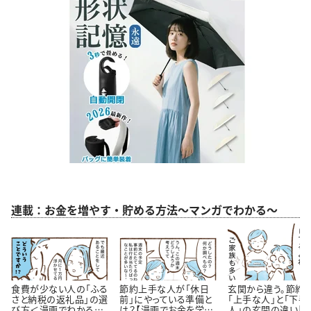
連載：お金を増やす・貯める方法～マンガでわかる～
食費が少ない人の「ふる
節約上手な人が「休日
玄関から違う。節約
さと納税の返礼品」の選
前」にやっている準備と
「上手な人」と「下手
び方＜漫画でわかるお
は？【漫画でお金を学
人」の玄関の違い【