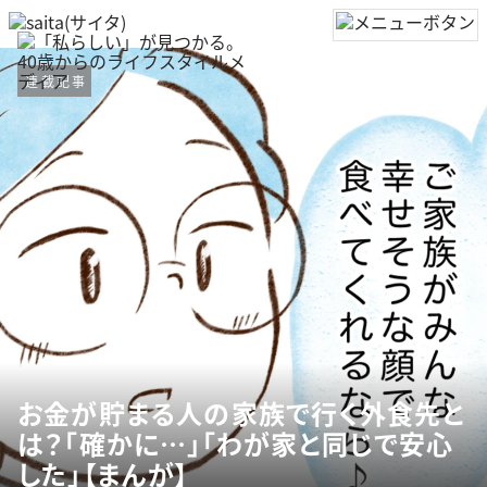
連載記事
お金が貯まる人の家族で行く外食先と
は？「確かに…」「わが家と同じで安心
した」【まんが】