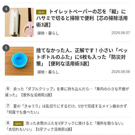
4
トイレットペーパーの芯を「縦」に
new
ハサミで切ると掃除で便利【芯の掃除活用
術3選】
掃除・暮らし
2026.08.07
5
捨てなかった人、正解です！小さい「ペッ
トボトルのふた」に6枚も入った「防災対
策」【便利な活用術3選】
掃除・暮らし
2026.08.06
余った「ダブルクリップ」を車に持ち込んだら…「車内の小さな不便が
6
減った」【意外な活用術3選】
夏の「きゅうり」は乱切りにするだけ。5分で完成するメイン級おかず
7
「何度でも食べたい」
洗った水筒のふたをS字フックに掛けると「場所を取らない」
8
new
「水切れもいい」【S字フック活用術3選】