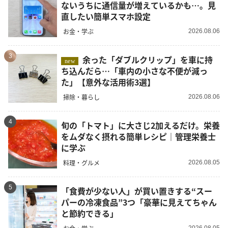
ないうちに通信量が増えているかも…。見
直したい簡単スマホ設定
お金・学ぶ
2026.08.06
3
余った「ダブルクリップ」を車に持
new
ち込んだら…「車内の小さな不便が減っ
た」【意外な活用術3選】
掃除・暮らし
2026.08.06
4
旬の「トマト」に大さじ2加えるだけ。栄養
をムダなく摂れる簡単レシピ｜管理栄養士
に学ぶ
料理・グルメ
2026.08.05
5
「食費が少ない人」が買い置きする“スー
パーの冷凍食品”3つ「豪華に見えてちゃん
と節約できる」
2026.08.05