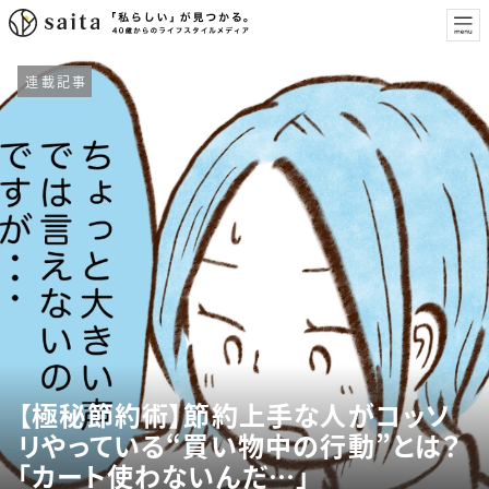
連載記事
【極秘節約術】節約上手な人がコッソ
リやっている“買い物中の行動”とは？
「カート使わないんだ…」