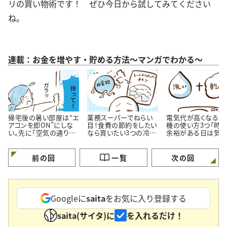
リの買い物術です！ ぜひ今日から試してみてください
ね。
連載：お金を増やす・貯める方法～マンガでわかる～
帰宅後の暑い部屋は“エ
業務スーパーでねらい
電気代が高くなる洗
アコンを即ON”にしな
目！食費の節約をしたい
機の使い方3つ「時
い。先に「空気の通り
なら買いたい3つの冷凍
余裕がある日は気を
道」を作る理由
おかず
ける…！」
前の回
一覧
次の回
Googleに
saita
をお気に入り登録する
saita(サイタ)に
を入れるだけ！