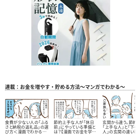
連載：お金を増やす・貯める方法～マンガでわかる～
食費が少ない人の「ふる
節約上手な人が「休日
玄関から違う。節約
さと納税の返礼品」の選
前」にやっている準備と
「上手な人」と「下手
び方＜漫画でわかるお
は？【漫画でお金を学
人」の玄関の違い【
金の知識＞
ぶ】
が】