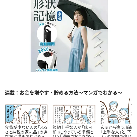
連載：お金を増やす・貯める方法～マンガでわかる～
食費が少ない人の「ふる
節約上手な人が「休日
玄関から違う。節約
さと納税の返礼品」の選
前」にやっている準備と
「上手な人」と「下手
び方＜漫画でわかるお
は？【漫画でお金を学
人」の玄関の違い【