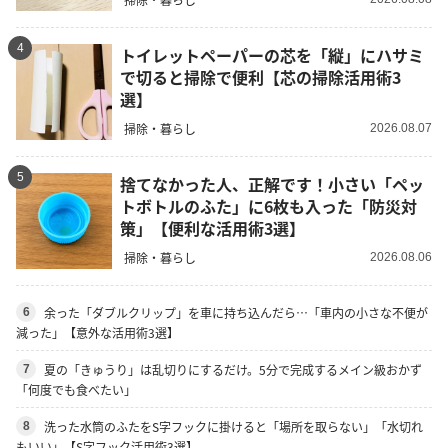
4
トイレットペーパーの芯を「縦」にハサミ
で切ると掃除で便利【芯の掃除活用術3
選】
掃除・暮らし
2026.08.07
5
捨てなかった人、正解です！小さい「ペッ
トボトルのふた」に6枚も入った「防災対
策」【便利な活用術3選】
掃除・暮らし
2026.08.06
余った「ダブルクリップ」を車に持ち込んだら…「車内の小さな不便が
6
減った」【意外な活用術3選】
夏の「きゅうり」は乱切りにするだけ。5分で完成するメイン級おかず
7
「何度でも食べたい」
洗った水筒のふたをS字フックに掛けると「場所を取らない」「水切れ
8
もいい」【S字フック活用術3選】