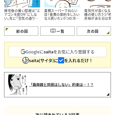
帰宅後の暑い部屋は“エ
業務スーパーでねらい
電気代が高くなる洗
アコンを即ON”にしな
目！食費の節約をしたい
機の使い方3つ「時
い。先に「空気の通り
なら買いたい3つの冷凍
余裕がある日は気を
道」を作る理由
おかず
ける…！」
前の回
一覧
次の回
Googleに
saita
をお気に入り登録する
saita(サイタ)に
を入れるだけ！
「義両親と同居はしない」約束は…！？
次に読まれている３記事