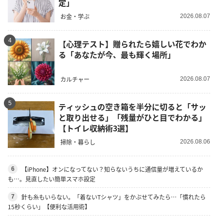
定」
お金・学ぶ
2026.08.07
4
【心理テスト】贈られたら嬉しい花でわか
る「あなたが今、最も輝く場所」
カルチャー
2026.08.07
5
ティッシュの空き箱を半分に切ると「サッ
と取り出せる」「残量がひと目でわかる」
【トイレ収納術3選】
掃除・暮らし
2026.08.06
【iPhone】オンになってない？知らないうちに通信量が増えているか
6
も…。見直したい簡単スマホ設定
針も糸もいらない。「着ないTシャツ」をかぶせてみたら…「慣れたら
7
15秒くらい」【便利な活用術】