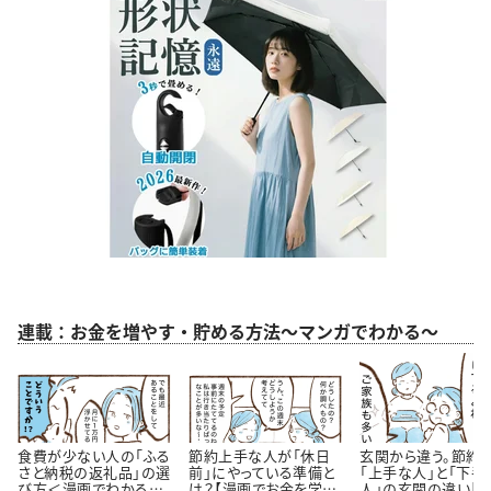
連載：お金を増やす・貯める方法～マンガでわかる～
食費が少ない人の「ふる
節約上手な人が「休日
玄関から違う。節約
さと納税の返礼品」の選
前」にやっている準備と
「上手な人」と「下手
び方＜漫画でわかるお
は？【漫画でお金を学
人」の玄関の違い【