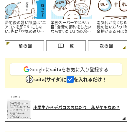
帰宅後の暑い部屋は“エ
業務スーパーでねらい
電気代が高くなる洗
アコンを即ON”にしな
目！食費の節約をしたい
機の使い方3つ「時
い。先に「空気の通り
なら買いたい3つの冷凍
余裕がある日は気を
道」を作る理由
おかず
ける…！」
前の回
一覧
次の回
Googleに
saita
をお気に入り登録する
saita(サイタ)に
を入れるだけ！
小学生からデパコスおねだり 私がケチなの？