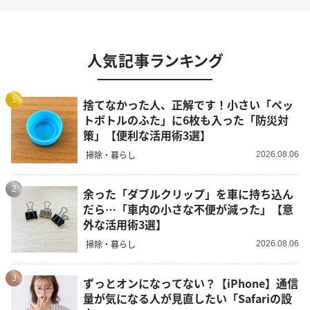
人気記事ランキング
1
捨てなかった人、正解です！小さい「ペッ
トボトルのふた」に6枚も入った「防災対
策」【便利な活用術3選】
掃除・暮らし
2026.08.06
2
余った「ダブルクリップ」を車に持ち込ん
だら…「車内の小さな不便が減った」【意
外な活用術3選】
掃除・暮らし
2026.08.06
3
ずっとオンになってない？【iPhone】通信
量が気になる人が見直したい「Safariの設