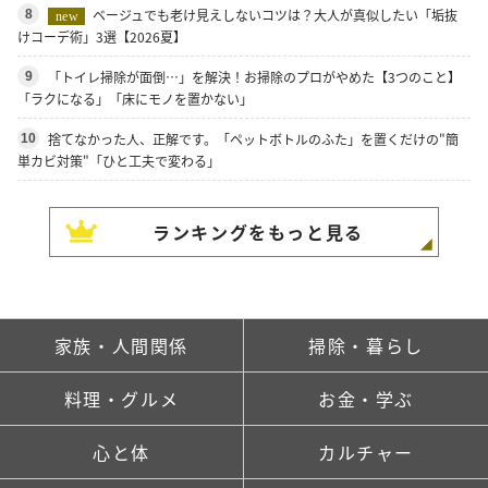
ベージュでも老け見えしないコツは？大人が真似したい「垢抜
8
new
けコーデ術」3選【2026夏】
「トイレ掃除が面倒…」を解決！お掃除のプロがやめた【3つのこと】
9
「ラクになる」「床にモノを置かない」
捨てなかった人、正解です。「ペットボトルのふた」を置くだけの"簡
10
単カビ対策"「ひと工夫で変わる」
ランキングをもっと見る
家族・人間関係
掃除・暮らし
料理・グルメ
お金・学ぶ
心と体
カルチャー