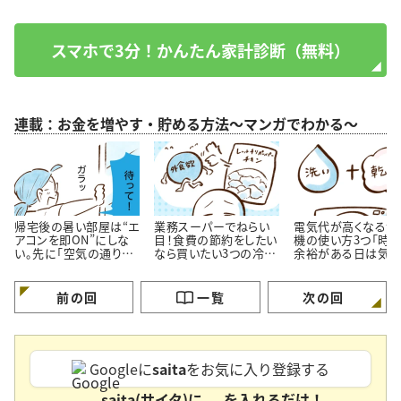
スマホで3分！かんたん家計診断（無料）
連載：お金を増やす・貯める方法～マンガでわかる～
帰宅後の暑い部屋は“エ
業務スーパーでねらい
電気代が高くなる洗
アコンを即ON”にしな
目！食費の節約をしたい
機の使い方3つ「時
い。先に「空気の通り
なら買いたい3つの冷凍
余裕がある日は気を
道」を作る理由
おかず
ける…！」
前の回
一覧
次の回
Googleに
saita
をお気に入り登録する
saita(サイタ)に
を入れるだけ！