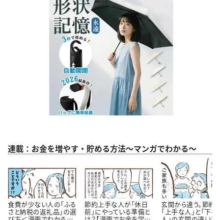
連載：お金を増やす・貯める方法～マンガでわかる～
食費が少ない人の「ふる
節約上手な人が「休日
玄関から違う。節約
さと納税の返礼品」の選
前」にやっている準備と
「上手な人」と「下手
び方＜漫画でわかるお
は？【漫画でお金を学
人」の玄関の違い【