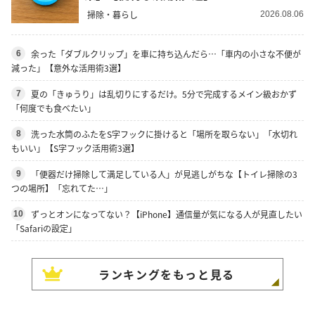
掃除・暮らし
2026.08.06
余った「ダブルクリップ」を車に持ち込んだら…「車内の小さな不便が
6
減った」【意外な活用術3選】
夏の「きゅうり」は乱切りにするだけ。5分で完成するメイン級おかず
7
「何度でも食べたい」
洗った水筒のふたをS字フックに掛けると「場所を取らない」「水切れ
8
もいい」【S字フック活用術3選】
「便器だけ掃除して満足している人」が見逃しがちな【トイレ掃除の3
9
つの場所】「忘れてた…」
ずっとオンになってない？【iPhone】通信量が気になる人が見直したい
10
「Safariの設定」
ランキングをもっと見る