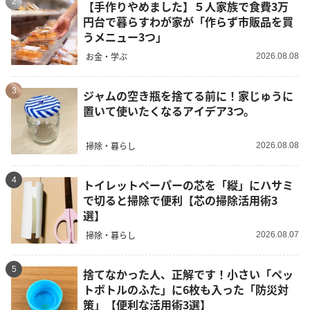
2
【手作りやめました】５人家族で食費3万
円台で暮らすわが家が「作らず市販品を買
うメニュー3つ」
お金・学ぶ
2026.08.08
3
ジャムの空き瓶を捨てる前に！家じゅうに
置いて使いたくなるアイデア3つ。
掃除・暮らし
2026.08.08
4
トイレットペーパーの芯を「縦」にハサミ
で切ると掃除で便利【芯の掃除活用術3
選】
掃除・暮らし
2026.08.07
5
捨てなかった人、正解です！小さい「ペッ
トボトルのふた」に6枚も入った「防災対
策」【便利な活用術3選】