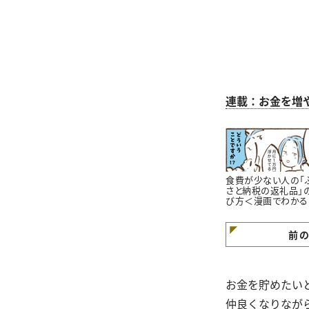
連載：お金を増
食費が少ない人の「
さと納税の返礼品」
び方＜漫画でわかる
金の知識＞
前
お金を貯めたい
仲良くなりなが