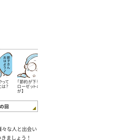
やって
「節約が下手な人」のク
節約上手なママさんが
学生服が安く
とは？
ローゼットの特徴【まん
「学校の書類提出期限」
方法!?知らな
が】
をしっかり守るワケ【ま
た……。【まん
んが】
の回
様々な人と出会い
いきましょう！