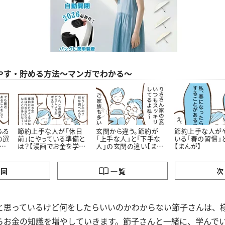
やす・貯める方法～マンガでわかる～
ふる
節約上手な人が「休日
玄関から違う。節約が
節約上手な人が
の選
前」にやっている準備と
「上手な人」と「下手な
いる「春の習慣」
お
は？【漫画でお金を学
人」の玄関の違い【まん
【まんが】
ぶ】
が】
の回
一覧
次
と思っているけど何をしたらいいのかわからない節子さんは、
らお金の知識を増やしていきます。節子さんと一緒に、学んで