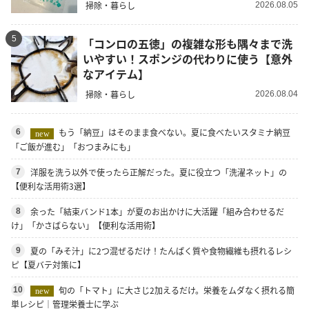
掃除・暮らし
2026.08.05
5
「コンロの五徳」の複雑な形も隅々まで洗
いやすい！スポンジの代わりに使う【意外
なアイテム】
掃除・暮らし
2026.08.04
もう「納豆」はそのまま食べない。夏に食べたいスタミナ納豆
6
new
「ご飯が進む」「おつまみにも」
洋服を洗う以外で使ったら正解だった。夏に役立つ「洗濯ネット」の
7
【便利な活用術3選】
余った「結束バンド1本」が夏のお出かけに大活躍「組み合わせるだ
8
け」「かさばらない」【便利な活用術】
夏の「みそ汁」に2つ混ぜるだけ！たんぱく質や食物繊維も摂れるレシ
9
ピ【夏バテ対策に】
旬の「トマト」に大さじ2加えるだけ。栄養をムダなく摂れる簡
10
new
単レシピ｜管理栄養士に学ぶ