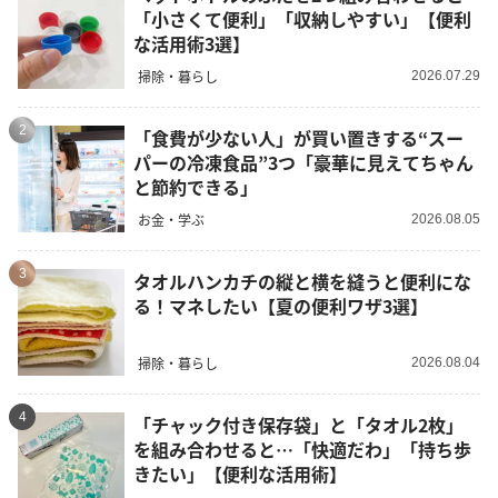
「小さくて便利」「収納しやすい」【便利
な活用術3選】
掃除・暮らし
2026.07.29
2
「食費が少ない人」が買い置きする“スー
パーの冷凍食品”3つ「豪華に見えてちゃん
と節約できる」
お金・学ぶ
2026.08.05
3
タオルハンカチの縦と横を縫うと便利にな
る！マネしたい【夏の便利ワザ3選】
掃除・暮らし
2026.08.04
4
「チャック付き保存袋」と「タオル2枚」
を組み合わせると…「快適だわ」「持ち歩
きたい」【便利な活用術】