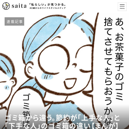
連載記事
ゴミ箱から違う。節約が「上手な人」と
「下手な人」のゴミ箱の違い【まんが】