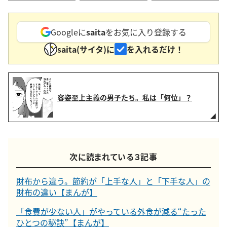
Googleに
saita
をお気に入り登録する
saita(サイタ)に
を入れるだけ！
容姿至上主義の男子たち。私は「何位」？
次に読まれている３記事
財布から違う。節約が「上手な人」と「下手な人」の
財布の違い【まんが】
「食費が少ない人」がやっている外食が減る“たった
ひとつの秘訣”【まんが】