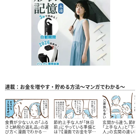
連載：お金を増やす・貯める方法～マンガでわかる～
食費が少ない人の「ふる
節約上手な人が「休日
玄関から違う。節約
さと納税の返礼品」の選
前」にやっている準備と
「上手な人」と「下手
び方＜漫画でわかるお
は？【漫画でお金を学
人」の玄関の違い【
金の知識＞
ぶ】
が】