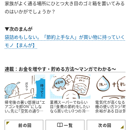
家族がよく通る場所にひとつ大き目のゴミ箱を置いてみる
のはいかがでしょうか？
▼次のまんが
袋詰めもしない。「節約上手な人」が買い物に持っていく
モノ【まんが】
連載：お金を増やす・貯める方法～マンガでわかる～
帰宅後の暑い部屋は“エ
業務スーパーでねらい
電気代が高くなる洗
アコンを即ON”にしな
目！食費の節約をしたい
機の使い方3つ「時
い。先に「空気の通り
なら買いたい3つの冷凍
余裕がある日は気を
道」を作る理由
おかず
ける…！」
前の回
一覧
次の回