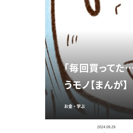
「毎回買ってた
うモノ【まんが】
お金・学ぶ
2024.09.29