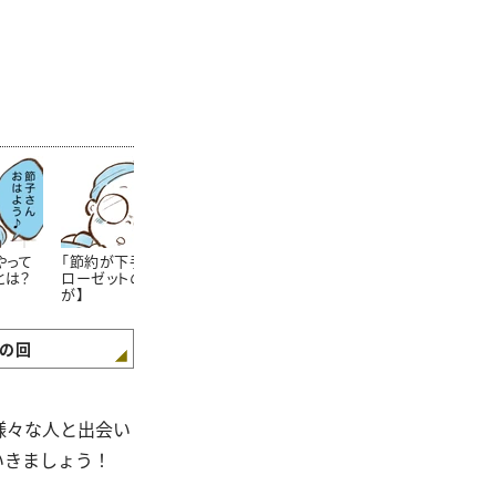
やって
「節約が下手な人」のク
節約上手なママさんが
学生服が安く
とは？
ローゼットの特徴【まん
「学校の書類提出期限」
方法!?知らな
が】
をしっかり守るワケ【ま
た……。【まん
んが】
の回
様々な人と出会い
いきましょう！