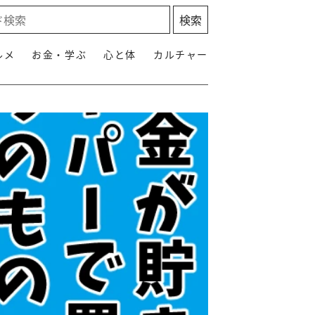
ルメ
お金・学ぶ
心と体
カルチャー