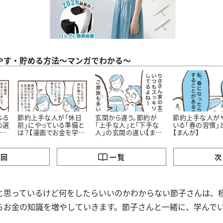
やす・貯める方法～マンガでわかる～
ふる
節約上手な人が「休日
玄関から違う。節約が
節約上手な人が
の選
前」にやっている準備と
「上手な人」と「下手な
いる「春の習慣」
お
は？【漫画でお金を学
人」の玄関の違い【まん
【まんが】
ぶ】
が】
の回
一覧
次
と思っているけど何をしたらいいのかわからない節子さんは、
らお金の知識を増やしていきます。節子さんと一緒に、学んで