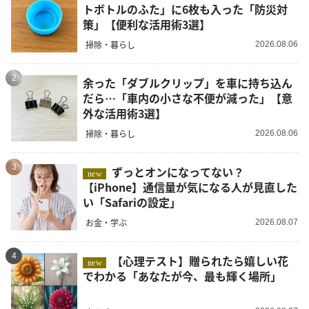
トボトルのふた」に6枚も入った「防災対
策」【便利な活用術3選】
掃除・暮らし
2026.08.06
2
余った「ダブルクリップ」を車に持ち込ん
だら…「車内の小さな不便が減った」【意
外な活用術3選】
掃除・暮らし
2026.08.06
3
ずっとオンになってない？
new
【iPhone】通信量が気になる人が見直した
い「Safariの設定」
お金・学ぶ
2026.08.07
4
【心理テスト】贈られたら嬉しい花
new
でわかる「あなたが今、最も輝く場所」