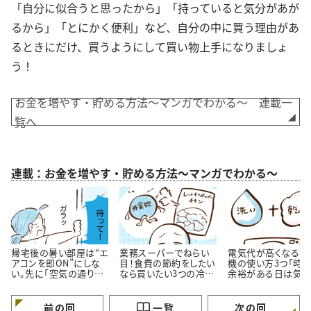
「自分に似合うと思ったから」「持っていると気分があが
るから」「とにかく便利」など、自分の中に買う理由があ
るときにだけ、買うようにして買い物上手になりましょ
う！
お金を増やす・貯める方法～マンガでわかる～ 連載一
覧へ
連載：お金を増やす・貯める方法～マンガでわかる～
帰宅後の暑い部屋は“エ
業務スーパーでねらい
電気代が高くなる洗
アコンを即ON”にしな
目！食費の節約をしたい
機の使い方3つ「時
い。先に「空気の通り
なら買いたい3つの冷凍
余裕がある日は気を
道」を作る理由
おかず
ける…！」
前の回
一覧
次の回