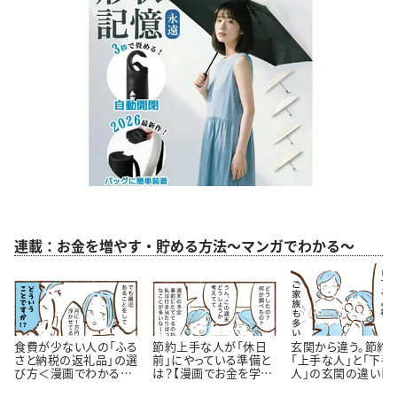
連載：お金を増やす・貯める方法～マンガでわかる～
食費が少ない人の「ふる
節約上手な人が「休日
玄関から違う。節約
さと納税の返礼品」の選
前」にやっている準備と
「上手な人」と「下手
び方＜漫画でわかるお
は？【漫画でお金を学
人」の玄関の違い【
金の知識＞
ぶ】
が】