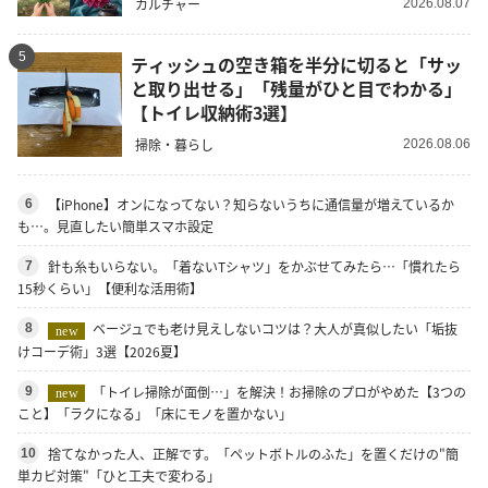
カルチャー
2026.08.07
5
ティッシュの空き箱を半分に切ると「サッ
と取り出せる」「残量がひと目でわかる」
【トイレ収納術3選】
掃除・暮らし
2026.08.06
【iPhone】オンになってない？知らないうちに通信量が増えているか
6
も…。見直したい簡単スマホ設定
針も糸もいらない。「着ないTシャツ」をかぶせてみたら…「慣れたら
7
15秒くらい」【便利な活用術】
ベージュでも老け見えしないコツは？大人が真似したい「垢抜
8
new
けコーデ術」3選【2026夏】
「トイレ掃除が面倒…」を解決！お掃除のプロがやめた【3つの
9
new
こと】「ラクになる」「床にモノを置かない」
捨てなかった人、正解です。「ペットボトルのふた」を置くだけの"簡
10
単カビ対策"「ひと工夫で変わる」