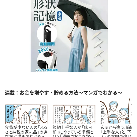
連載：お金を増やす・貯める方法～マンガでわかる～
食費が少ない人の「ふる
節約上手な人が「休日
玄関から違う。節約
さと納税の返礼品」の選
前」にやっている準備と
「上手な人」と「下手
び方＜漫画でわかるお
は？【漫画でお金を学
人」の玄関の違い【