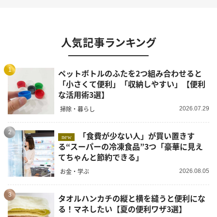
人気記事ランキング
1
ペットボトルのふたを2つ組み合わせると
「小さくて便利」「収納しやすい」【便利
な活用術3選】
掃除・暮らし
2026.07.29
2
「食費が少ない人」が買い置きす
new
る“スーパーの冷凍食品”3つ「豪華に見え
てちゃんと節約できる」
お金・学ぶ
2026.08.05
3
タオルハンカチの縦と横を縫うと便利にな
る！マネしたい【夏の便利ワザ3選】