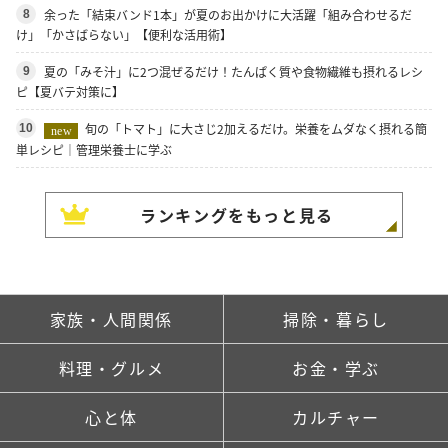
余った「結束バンド1本」が夏のお出かけに大活躍「組み合わせるだ
8
け」「かさばらない」【便利な活用術】
夏の「みそ汁」に2つ混ぜるだけ！たんぱく質や食物繊維も摂れるレシ
9
ピ【夏バテ対策に】
旬の「トマト」に大さじ2加えるだけ。栄養をムダなく摂れる簡
10
new
単レシピ｜管理栄養士に学ぶ
ランキングをもっと見る
家族・人間関係
掃除・暮らし
料理・グルメ
お金・学ぶ
心と体
カルチャー