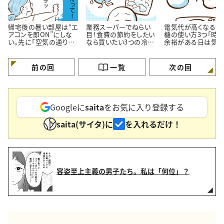
帰宅後の暑い部屋は“エ
業務スーパーでねらい
電気代が高くなる洗
アコンを即ON”にしな
目！食費の節約をしたい
機の使い方3つ「時
い。先に「空気の通り
なら買いたい3つの冷凍
余裕がある日は気を
道」を作る理由
おかず
ける…！」
前の回
一覧
次の回
Googleに
saita
をお気に入り登録する
saita(サイタ)に
を入れるだけ！
容姿至上主義の男子たち。私は「何位」？