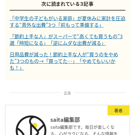
次に読まれている３記事
「中学生の子どもがいる家庭」が夏休みに家計を圧迫
する“意外な出費”3つ「前もって準備する」
「節約上手な人」がスーパーで“高くても買うもの”3
選「時短になる」「逆にムダな出費が減る」
日用品費が減った！節約上手な人が“買うのをやめ
た”3つのもの→「買ってた…」「やめてもいいか
も！」
広告
著者
saita編集部
saita編集部です。毎日が楽しくな
る、心がラクになる、そんな情報を