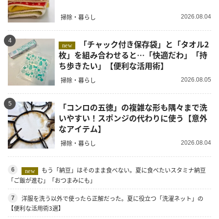
掃除・暮らし
2026.08.04
4
「チャック付き保存袋」と「タオル2
new
枚」を組み合わせると…「快適だわ」「持
ち歩きたい」【便利な活用術】
掃除・暮らし
2026.08.05
5
「コンロの五徳」の複雑な形も隅々まで洗
いやすい！スポンジの代わりに使う【意外
なアイテム】
掃除・暮らし
2026.08.04
もう「納豆」はそのまま食べない。夏に食べたいスタミナ納豆
6
new
「ご飯が進む」「おつまみにも」
洋服を洗う以外で使ったら正解だった。夏に役立つ「洗濯ネット」の
7
【便利な活用術3選】