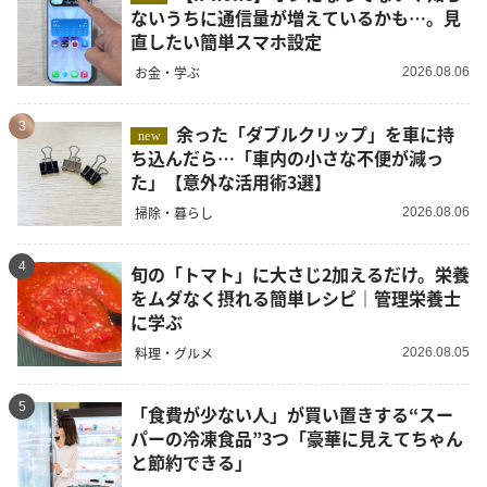
ないうちに通信量が増えているかも…。見
直したい簡単スマホ設定
お金・学ぶ
2026.08.06
3
余った「ダブルクリップ」を車に持
new
ち込んだら…「車内の小さな不便が減っ
た」【意外な活用術3選】
掃除・暮らし
2026.08.06
4
旬の「トマト」に大さじ2加えるだけ。栄養
をムダなく摂れる簡単レシピ｜管理栄養士
に学ぶ
料理・グルメ
2026.08.05
5
「食費が少ない人」が買い置きする“スー
パーの冷凍食品”3つ「豪華に見えてちゃん
と節約できる」