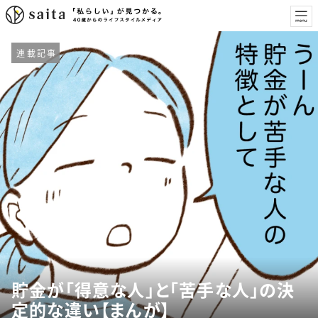
連載記事
貯金が「得意な人」と「苦手な人」の決
定的な違い【まんが】