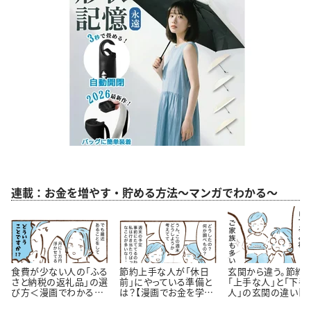
連載：お金を増やす・貯める方法～マンガでわかる～
食費が少ない人の「ふる
節約上手な人が「休日
玄関から違う。節約
さと納税の返礼品」の選
前」にやっている準備と
「上手な人」と「下手
び方＜漫画でわかるお
は？【漫画でお金を学
人」の玄関の違い【
金の知識＞
ぶ】
が】