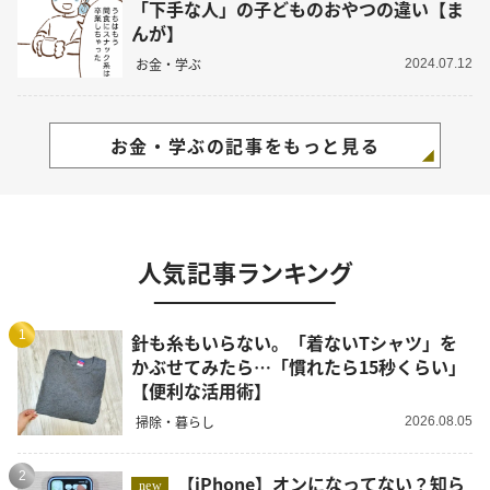
「下手な人」の子どものおやつの違い【ま
んが】
お金・学ぶ
2024.07.12
お金・学ぶの記事をもっと見る
人気記事ランキング
1
針も糸もいらない。「着ないTシャツ」を
かぶせてみたら…「慣れたら15秒くらい」
【便利な活用術】
掃除・暮らし
2026.08.05
2
【iPhone】オンになってない？知ら
new