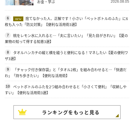
お金・学ぶ
2026.08.05
捨てなかった人、正解です！小さい「ペットボトルのふた」に6
6
new
枚も入った「防災対策」【便利な活用術3選】
桃をレモン水に入れると…「夫に言いたい」「見た目がきれい」【夏の
7
果物の知って得する知恵3選】
タオルハンカチの縦と横を縫うと便利になる！マネしたい【夏の便利ワ
8
ザ3選】
「チャック付き保存袋」と「タオル2枚」を組み合わせると…「快適だ
9
わ」「持ち歩きたい」【便利な活用術】
ペットボトルのふたを2つ組み合わせると「小さくて便利」「収納しや
10
すい」【便利な活用術3選】
ランキングをもっと見る