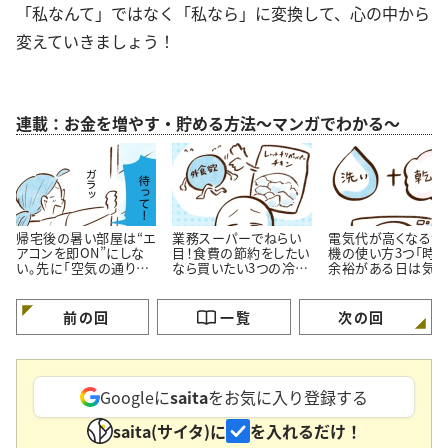
「私なんて」ではなく「私なら」に変換して、心の中から
変えていきましょう！
連載：お金を増やす・貯める方法～マンガでわかる～
帰宅後の暑い部屋は“エ
業務スーパーでねらい
電気代が高くなる洗
アコンを即ON”にしな
目！食費の節約をしたい
機の使い方3つ「時
い。先に「空気の通り
なら買いたい3つの冷凍
余裕がある日は気を
道」を作る理由
おかず
ける…！」
前の回
一覧
次の回
Googleに
saita
をお気に入り登録する
saita(サイタ)に
を入れるだけ！