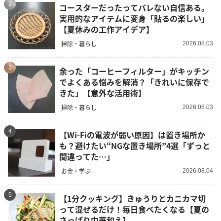
2
コースターだったってバレない自信ある。
実用的なアイテムに変身「貼るの楽しい」
【夏休みの工作アイデア】
掃除・暮らし
2026.08.03
3
余った「コーヒーフィルター」がキッチン
でよくある悩みを解消？「きれいに保存で
きた」【意外な活用術】
掃除・暮らし
2026.08.03
4
【Wi-Fiの電波が弱い原因】は置き場所か
も？避けたい“NGな置き場所”4選「ずっと
間違ってた…」
お金・学ぶ
2026.08.04
5
【1分クッキング】きゅうりとカニカマ切
って混ぜるだけ！毎日食べたくなる【夏の
さっぱり中華和え】