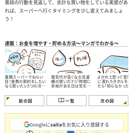
普段の行動を見返して、余計な買い物をしている実感があ
れば、スーパーへ行くタイミングを少し変えてみましょ
う！
連載：お金を増やす・貯める方法～マンガでわかる～
業務スーパーでねらい
電気代が高くなる洗濯
よかれと思って室外
目！食費の節約をしたい
機の使い方3つ「時間に
に濡れたタオルをか
なら買いたい3つの冷凍
余裕がある日は気を付
たら「知らなかった」
おかず
ける…！」
効果？」【漫画】
前の回
一覧
次の回
Googleに
saita
をお気に入り登録する