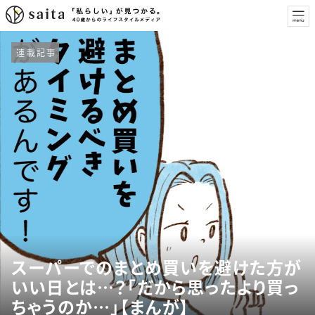
連載記事
スーパーでのまとめ買いを避けた方が
いい日とは…？「だから思ったより買っ
ちゃうのか…」【まんが】