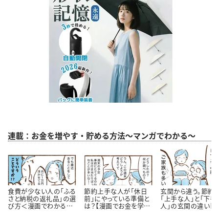
連載：お金を増やす・貯める方法～マンガでわかる～
食費が少ない人の「ふる
節約上手な人が「休日
玄関から違う。節約
さと納税の返礼品」の選
前」にやっている準備と
「上手な人」と「下手
び方＜漫画でわかるお
は？【漫画でお金を学
人」の玄関の違い【
金の知識＞
ぶ】
が】