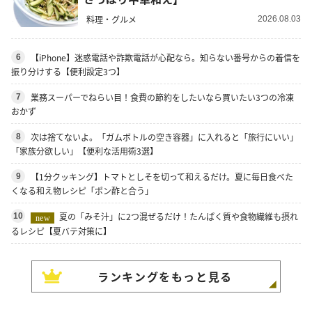
料理・グルメ
2026.08.03
【iPhone】迷惑電話や詐欺電話が心配なら。知らない番号からの着信を
6
振り分けする【便利設定3つ】
業務スーパーでねらい目！食費の節約をしたいなら買いたい3つの冷凍
7
おかず
次は捨てないよ。「ガムボトルの空き容器」に入れると「旅行にいい」
8
「家族分欲しい」【便利な活用術3選】
【1分クッキング】トマトとしそを切って和えるだけ。夏に毎日食べた
9
くなる和え物レシピ「ポン酢と合う」
夏の「みそ汁」に2つ混ぜるだけ！たんぱく質や食物繊維も摂れ
10
new
るレシピ【夏バテ対策に】
ランキングをもっと見る