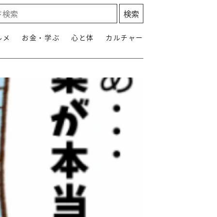
ルメ
お金・学ぶ
心と体
カルチャー
】