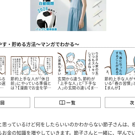
やす・貯める方法～マンガでわかる～
ふる
節約上手な人が「休日
玄関から違う。節約が
節約上手な人が
の選
前」にやっている準備と
「上手な人」と「下手な
いる「春の習慣」
お
は？【漫画でお金を学
人」の玄関の違い【まん
【まんが】
ぶ】
が】
の回
一覧
次
と思っているけど何をしたらいいのかわからない節子さんは、
らお金の知識を増やしていきます。節子さんと一緒に、学んで