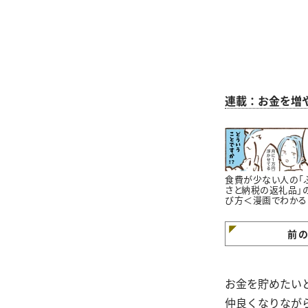
連載：お金を増
食費が少ない人の「
さと納税の返礼品」
び方＜漫画でわかる
金の知識＞
前
お金を貯めたい
仲良くなりなが