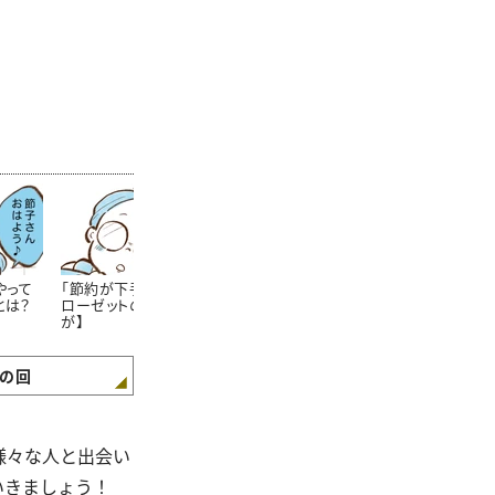
やって
「節約が下手な人」のク
節約上手なママさんが
学生服が安く
とは？
ローゼットの特徴【まん
「学校の書類提出期限」
方法!?知らな
が】
をしっかり守るワケ【ま
た……。【まん
んが】
の回
様々な人と出会い
いきましょう！