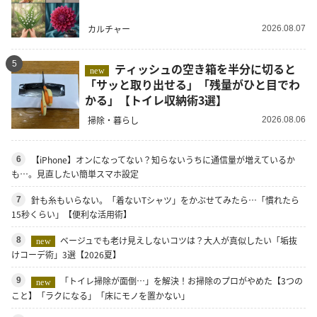
カルチャー
2026.08.07
5
ティッシュの空き箱を半分に切ると
new
「サッと取り出せる」「残量がひと目でわ
かる」【トイレ収納術3選】
掃除・暮らし
2026.08.06
【iPhone】オンになってない？知らないうちに通信量が増えているか
6
も…。見直したい簡単スマホ設定
針も糸もいらない。「着ないTシャツ」をかぶせてみたら…「慣れたら
7
15秒くらい」【便利な活用術】
ベージュでも老け見えしないコツは？大人が真似したい「垢抜
8
new
けコーデ術」3選【2026夏】
「トイレ掃除が面倒…」を解決！お掃除のプロがやめた【3つの
9
new
こと】「ラクになる」「床にモノを置かない」