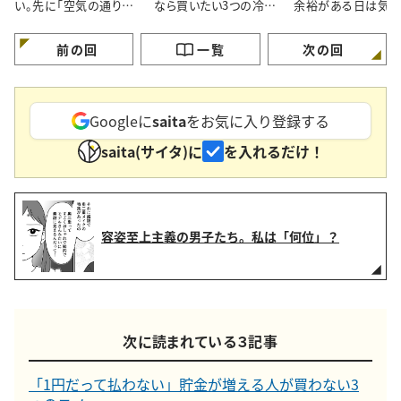
い。先に「空気の通り
なら買いたい3つの冷凍
余裕がある日は気を
道」を作る理由
おかず
ける…！」
前の回
一覧
次の回
Googleに
saita
をお気に入り登録する
saita(サイタ)に
を入れるだけ！
容姿至上主義の男子たち。私は「何位」？
次に読まれている３記事
「1円だって払わない」貯金が増える人が買わない3