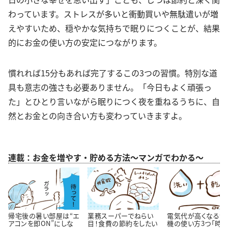
わっています。ストレスが多いと衝動買いや無駄遣いが増
えやすいため、穏やかな気持ちで眠りにつくことが、結果
的にお金の使い方の安定につながります。
慣れれば15分もあれば完了するこの3つの習慣。特別な道
具も意志の強さも必要ありません。「今日もよく頑張っ
た」とひとり言いながら眠りにつく夜を重ねるうちに、自
然とお金との向き合い方も変わっていきますよ。
連載：お金を増やす・貯める方法～マンガでわかる～
帰宅後の暑い部屋は“エ
業務スーパーでねらい
電気代が高くなる洗
アコンを即ON”にしな
目！食費の節約をしたい
機の使い方3つ「時