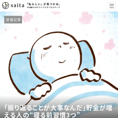
連載記事
「振り返ることが大事なんだ」貯金が増
える人の“寝る前習慣3つ”