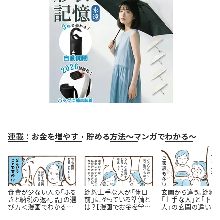
連載：お金を増やす・貯める方法～マンガでわかる～
食費が少ない人の「ふる
節約上手な人が「休日
玄関から違う。節約
さと納税の返礼品」の選
前」にやっている準備と
「上手な人」と「下手
び方＜漫画でわかるお
は？【漫画でお金を学
人」の玄関の違い【
金の知識＞
ぶ】
が】