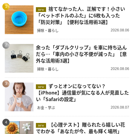
1
捨てなかった人、正解です！小さい
new
「ペットボトルのふた」に6枚も入った
「防災対策」【便利な活用術3選】
掃除・暮らし
2026.08.06
2
余った「ダブルクリップ」を車に持ち込ん
だら…「車内の小さな不便が減った」【意
外な活用術3選】
掃除・暮らし
2026.08.06
3
ずっとオンになってない？
new
【iPhone】通信量が気になる人が見直した
い「Safariの設定」
お金・学ぶ
2026.08.07
4
【心理テスト】贈られたら嬉しい花
new
でわかる「あなたが今、最も輝く場所」