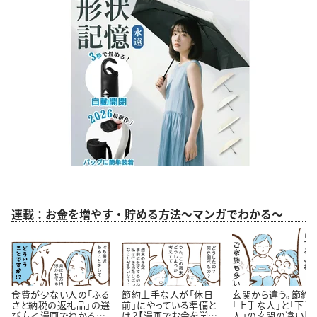
連載：お金を増やす・貯める方法～マンガでわかる～
食費が少ない人の「ふる
節約上手な人が「休日
玄関から違う。節約
さと納税の返礼品」の選
前」にやっている準備と
「上手な人」と「下手
び方＜漫画でわかるお
は？【漫画でお金を学
人」の玄関の違い【