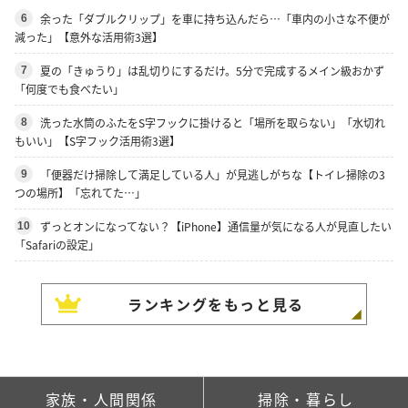
余った「ダブルクリップ」を車に持ち込んだら…「車内の小さな不便が
6
減った」【意外な活用術3選】
夏の「きゅうり」は乱切りにするだけ。5分で完成するメイン級おかず
7
「何度でも食べたい」
洗った水筒のふたをS字フックに掛けると「場所を取らない」「水切れ
8
もいい」【S字フック活用術3選】
「便器だけ掃除して満足している人」が見逃しがちな【トイレ掃除の3
9
つの場所】「忘れてた…」
ずっとオンになってない？【iPhone】通信量が気になる人が見直したい
10
「Safariの設定」
ランキングをもっと見る
家族・人間関係
掃除・暮らし