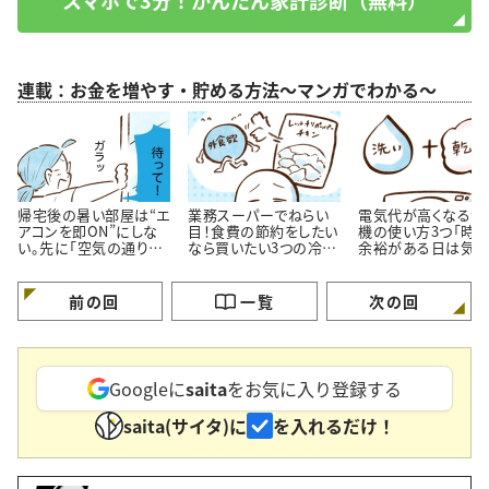
連載：お金を増やす・貯める方法～マンガでわかる～
帰宅後の暑い部屋は“エ
業務スーパーでねらい
電気代が高くなる洗
アコンを即ON”にしな
目！食費の節約をしたい
機の使い方3つ「時
い。先に「空気の通り
なら買いたい3つの冷凍
余裕がある日は気を
道」を作る理由
おかず
ける…！」
前の回
一覧
次の回
Googleに
saita
をお気に入り登録する
saita(サイタ)に
を入れるだけ！