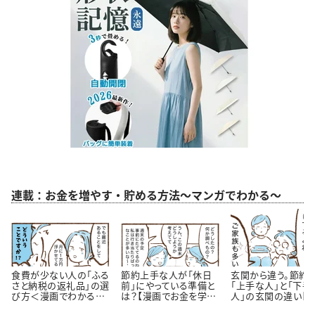
連載：お金を増やす・貯める方法～マンガでわかる～
食費が少ない人の「ふる
節約上手な人が「休日
玄関から違う。節約
さと納税の返礼品」の選
前」にやっている準備と
「上手な人」と「下手
び方＜漫画でわかるお
は？【漫画でお金を学
人」の玄関の違い【
金の知識＞
ぶ】
が】