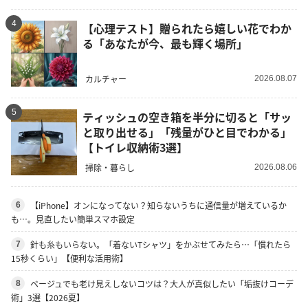
4
【心理テスト】贈られたら嬉しい花でわか
る「あなたが今、最も輝く場所」
カルチャー
2026.08.07
5
ティッシュの空き箱を半分に切ると「サッ
と取り出せる」「残量がひと目でわかる」
【トイレ収納術3選】
掃除・暮らし
2026.08.06
【iPhone】オンになってない？知らないうちに通信量が増えているか
6
も…。見直したい簡単スマホ設定
針も糸もいらない。「着ないTシャツ」をかぶせてみたら…「慣れたら
7
15秒くらい」【便利な活用術】
ベージュでも老け見えしないコツは？大人が真似したい「垢抜けコーデ
8
術」3選【2026夏】