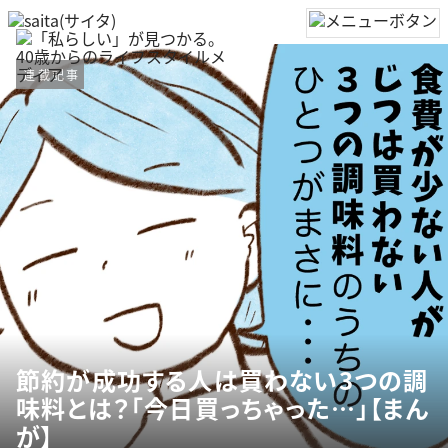
連載記事
節約が成功する人は買わない3つの調
味料とは？「今日買っちゃった…」【まん
が】