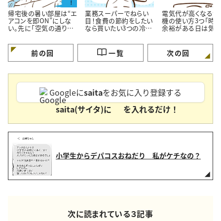
帰宅後の暑い部屋は“エ
業務スーパーでねらい
電気代が高くなる洗
アコンを即ON”にしな
目！食費の節約をしたい
機の使い方3つ「時
い。先に「空気の通り
なら買いたい3つの冷凍
余裕がある日は気を
道」を作る理由
おかず
ける…！」
前の回
一覧
次の回
Googleに
saita
をお気に入り登録する
saita(サイタ)に
を入れるだけ！
小学生からデパコスおねだり 私がケチなの？
次に読まれている３記事