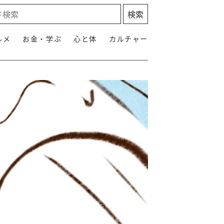
ルメ
お金・学ぶ
心と体
カルチャー