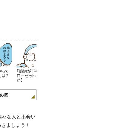
やって
「節約が下手な人」のク
節約上手なママさんが
学生服が安く
とは？
ローゼットの特徴【まん
「学校の書類提出期限」
方法!?知らな
が】
をしっかり守るワケ【ま
た……。【まん
んが】
の回
様々な人と出会い
いきましょう！