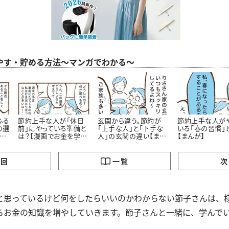
やす・貯める方法～マンガでわかる～
ふる
節約上手な人が「休日
玄関から違う。節約が
節約上手な人が
の選
前」にやっている準備と
「上手な人」と「下手な
いる「春の習慣」
お
は？【漫画でお金を学
人」の玄関の違い【まん
【まんが】
ぶ】
が】
の回
一覧
次
と思っているけど何をしたらいいのかわからない節子さんは、
らお金の知識を増やしていきます。節子さんと一緒に、学んで