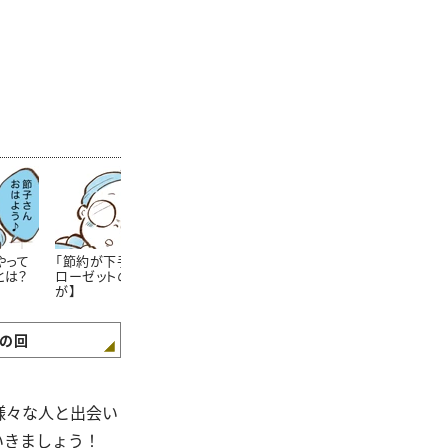
やって
「節約が下手な人」のク
節約上手なママさんが
学生服が安く
とは？
ローゼットの特徴【まん
「学校の書類提出期限」
方法!?知らな
が】
をしっかり守るワケ【ま
た……。【まん
んが】
の回
様々な人と出会い
いきましょう！