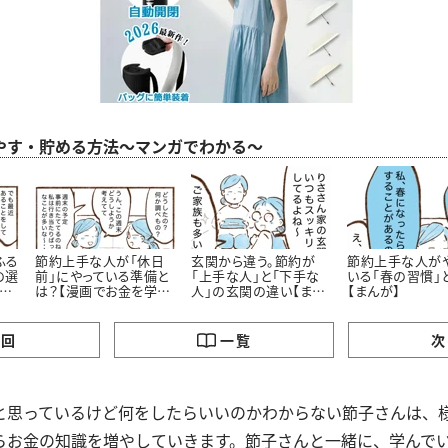
やす・貯める方法～マンガでわかる～
ふる
節約上手な人が「休日
玄関から違う。節約が
節約上手な人が
の選
前」にやっている準備と
「上手な人」と「下手な
いる「春の習慣」
お
は？【漫画でお金を学
人」の玄関の違い【まん
【まんが】
ぶ】
が】
の回
一覧
次
と思っているけど何をしたらいいのかわからない節子さんは、
らお金の知識を増やしていきます。節子さんと一緒に、学んで