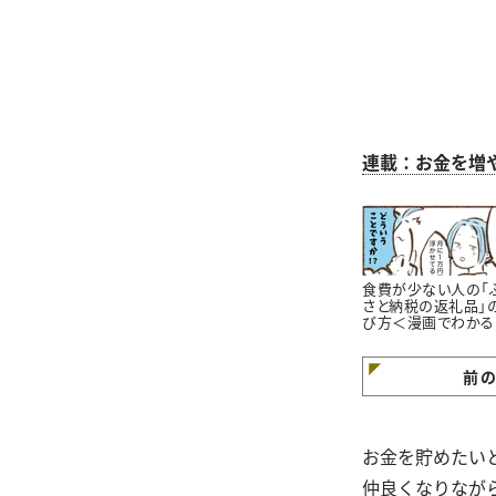
連載：お金を増
食費が少ない人の「
さと納税の返礼品」
び方＜漫画でわかる
金の知識＞
前
お金を貯めたい
仲良くなりなが