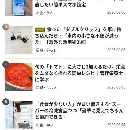
直したい簡単スマホ設定
お金・学ぶ
2026.08.06
3
余った「ダブルクリップ」を車に持
new
ち込んだら…「車内の小さな不便が減っ
た」【意外な活用術3選】
掃除・暮らし
2026.08.06
4
旬の「トマト」に大さじ2加えるだけ。栄養
をムダなく摂れる簡単レシピ｜管理栄養士
に学ぶ
料理・グルメ
2026.08.05
5
「食費が少ない人」が買い置きする“スー
パーの冷凍食品”3つ「豪華に見えてちゃん
と節約できる」
お金・学ぶ
2026.08.05