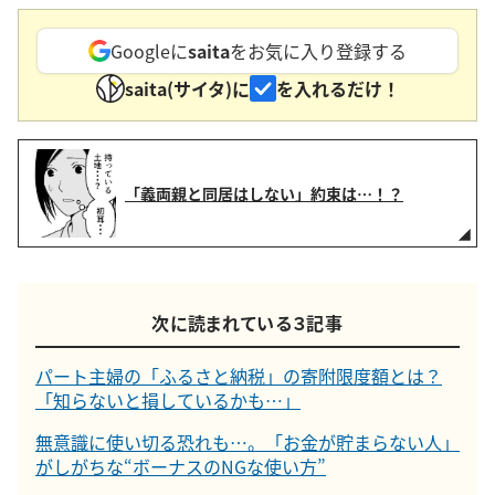
Googleに
saita
をお気に入り登録する
saita(サイタ)に
を入れるだけ！
「義両親と同居はしない」約束は…！？
次に読まれている３記事
パート主婦の「ふるさと納税」の寄附限度額とは？
「知らないと損しているかも…」
無意識に使い切る恐れも…。「お金が貯まらない人」
がしがちな“ボーナスのNGな使い方”