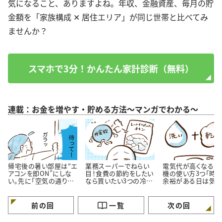
気になること、ありますよね。年収、金融資産、毎月の貯
金額を「家族構成 ✕ 居住エリア」が同じ世帯と比べてみ
ませんか？
スマホで3分！かんたん家計診断（無料）
連載：お金を増やす・貯める方法～マンガでわかる～
帰宅後の暑い部屋は“エ
業務スーパーでねらい
電気代が高くなる洗
アコンを即ON”にしな
目！食費の節約をしたい
機の使い方3つ「時
い。先に「空気の通り
なら買いたい3つの冷凍
余裕がある日は気を
道」を作る理由
おかず
ける…！」
前の回
一覧
次の回