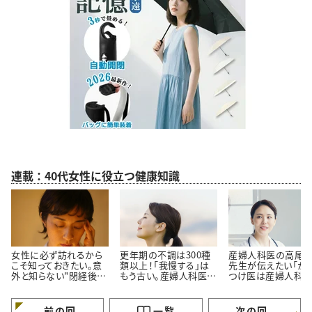
連載：40代女性に役立つ健康知識
女性に必ず訪れるから
更年期の不調は300種
産婦人科医の高尾
こそ知っておきたい。意
類以上！「我慢する」は
先生が伝えたい「か
外と知らない"閉経後の
もう古い。産婦人科医高
つけ医は産婦人科
健康リスク”
尾先生に聞いた更年期
いい」理由
との付き合い方
前の回
一覧
次の回