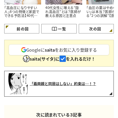
「高血圧になりやすい
40代女性に増える“隠
「血圧の薬はやめら
人」8つの特徴と家庭で
れ高血圧”とは？医師が
い」は本当？医師が
できる予防法【40代から
教える原因と注意点
る“2つの誤解”【医
要注意】
修】
前の回
一覧
次の回
Googleに
saita
をお気に入り登録する
saita(サイタ)に
を入れるだけ！
「義両親と同居はしない」約束は…！？
次に読まれている３記事