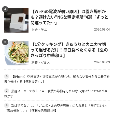
4
【Wi-Fiの電波が弱い原因】は置き場所か
も？避けたい“NGな置き場所”4選「ずっと
間違ってた…」
お金・学ぶ
2026.08.04
5
【1分クッキング】きゅうりとカニカマ切
って混ぜるだけ！毎日食べたくなる【夏の
さっぱり中華和え】
料理・グルメ
2026.08.03
【iPhone】迷惑電話や詐欺電話が心配なら。知らない番号からの着信を
6
振り分けする【便利設定3つ】
業務スーパーでねらい目！食費の節約をしたいなら買いたい3つの冷凍
7
おかず
次は捨てないよ。「ガムボトルの空き容器」に入れると「旅行にいい」
8
「家族分欲しい」【便利な活用術3選】