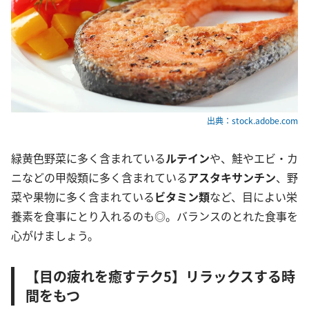
出典：stock.adobe.com
緑黄色野菜に多く含まれている
ルテイン
や、鮭やエビ・カ
ニなどの甲殻類に多く含まれている
アスタキサンチン
、野
菜や果物に多く含まれている
ビタミン類
など、目によい栄
養素を食事にとり入れるのも◎。バランスのとれた食事を
心がけましょう。
【目の疲れを癒すテク5】リラックスする時
間をもつ