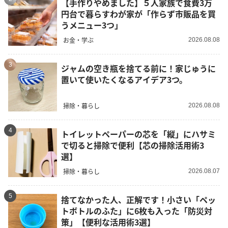
【手作りやめました】５人家族で食費3万
円台で暮らすわが家が「作らず市販品を買
うメニュー3つ」
お金・学ぶ
2026.08.08
3
ジャムの空き瓶を捨てる前に！家じゅうに
置いて使いたくなるアイデア3つ。
掃除・暮らし
2026.08.08
4
トイレットペーパーの芯を「縦」にハサミ
で切ると掃除で便利【芯の掃除活用術3
選】
掃除・暮らし
2026.08.07
5
捨てなかった人、正解です！小さい「ペッ
トボトルのふた」に6枚も入った「防災対
策」【便利な活用術3選】