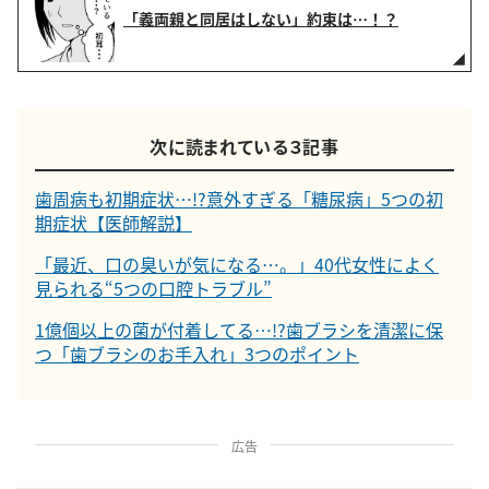
「義両親と同居はしない」約束は…！？
次に読まれている３記事
歯周病も初期症状…!?意外すぎる「糖尿病」5つの初
期症状【医師解説】
「最近、口の臭いが気になる…。」40代女性によく
見られる“5つの口腔トラブル”
1億個以上の菌が付着してる…!?歯ブラシを清潔に保
つ「歯ブラシのお手入れ」3つのポイント
広告