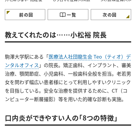
健康リスク”
尾先生に聞いた更年期
いい」理由
との付き合い方
前の回
一覧
次の回
教えてくれたのは……小松裕 院長
駒澤大学駅にある「
医療法人社団龍生会 Teo（ティオ）デ
ンタルオフィス
」の院長。矯正歯科、インプラント、審美
治療、顎関節症、小児歯科、一般歯科全般を担当。老若男
女を問わず幅広い患者様にとって利用しやすいクリニック
を目指している。安全な治療を提供するために、CT（コ
ンピューター断層撮影）等を用いた的確な診断も実施。
口内炎ができやすい人の「8つの特徴」