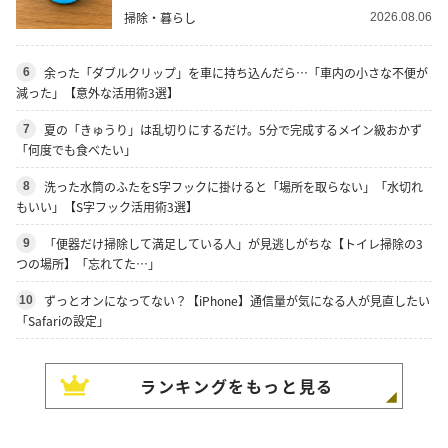
掃除・暮らし
2026.08.06
余った「ダブルクリップ」を車に持ち込んだら…「車内の小さな不便が
6
減った」【意外な活用術3選】
夏の「きゅうり」は乱切りにするだけ。5分で完成するメイン級おかず
7
「何度でも食べたい」
洗った水筒のふたをS字フックに掛けると「場所を取らない」「水切れ
8
もいい」【S字フック活用術3選】
「便器だけ掃除して満足している人」が見逃しがちな【トイレ掃除の3
9
つの場所】「忘れてた…」
ずっとオンになってない？【iPhone】通信量が気になる人が見直したい
10
「Safariの設定」
ランキングをもっと見る