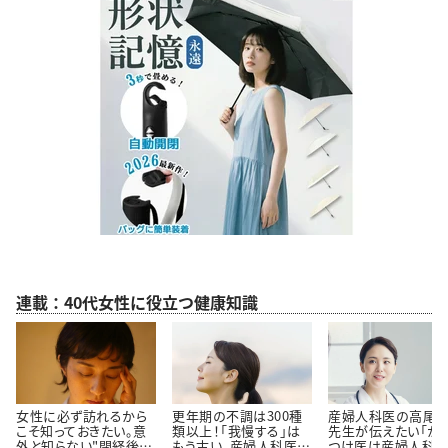
連載：40代女性に役立つ健康知識
女性に必ず訪れるから
更年期の不調は300種
産婦人科医の高尾
こそ知っておきたい。意
類以上！「我慢する」は
先生が伝えたい「か
外と知らない"閉経後の
もう古い。産婦人科医高
つけ医は産婦人科