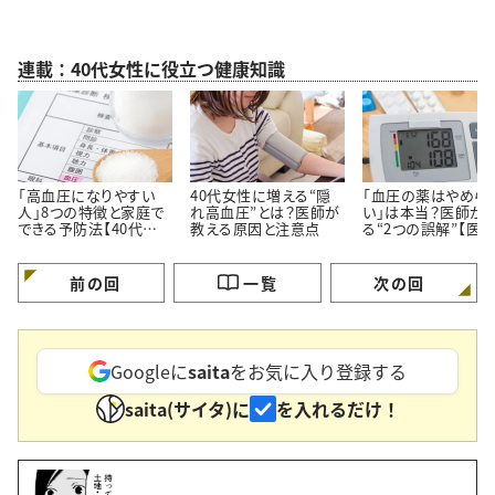
連載：40代女性に役立つ健康知識
「高血圧になりやすい
40代女性に増える“隠
「血圧の薬はやめら
人」8つの特徴と家庭で
れ高血圧”とは？医師が
い」は本当？医師が
できる予防法【40代から
教える原因と注意点
る“2つの誤解”【医
要注意】
修】
前の回
一覧
次の回
Googleに
saita
をお気に入り登録する
saita(サイタ)に
を入れるだけ！