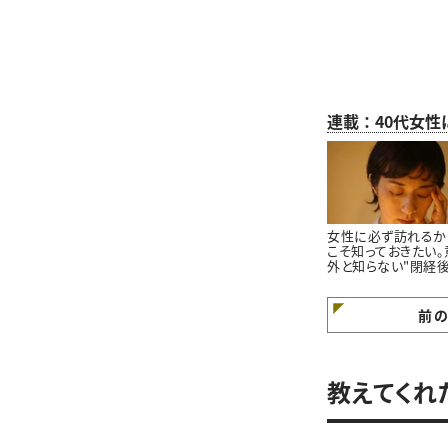
連載：40代女性
女性に必ず訪れるか
こそ知っておきたい。
外と知らない"閉経
健康リスク”
前
教えてくれ