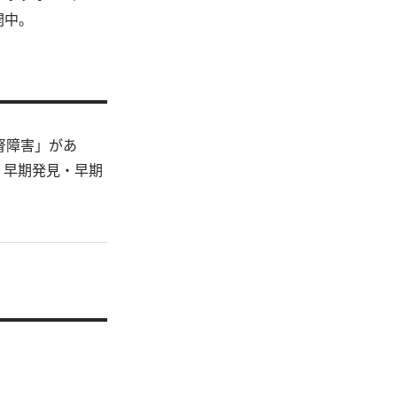
開中。
腎障害」があ
、早期発見・早期