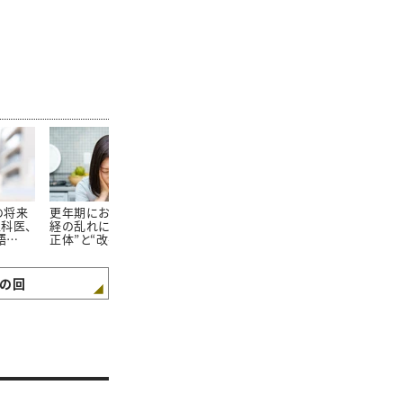
の将来
更年期におきる自律神
頭痛やめまいは要注
「最近、体重
科医、
経の乱れによる“不調の
意…！アラフォー女性
40代女性は要
語
正体”と“改善する簡単
が“自覚しづらい生活習
年期になりや
向きに
な方法”
慣病”とは？
病”を防ぐた
るコト
の回