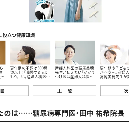
に役立つ健康知識
ら
更年期の不調は300種
産婦人科医の高尾美穂
更年期や子ども
意
類以上！「我慢する」は
先生が伝えたい「かかり
が不安…。産婦人
後の
もう古い。産婦人科医高
つけ医は産婦人科医が
高尾美穂先生が
尾先生に聞いた更年期
いい」理由
る“長い人生を前
との付き合い方
生きるコツ”
の回
一覧
次
たのは……糖尿病専門医・田中 祐希院長