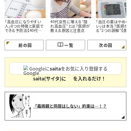
「高血圧になりやすい
40代女性に増える“隠
「血圧の薬はやめら
人」8つの特徴と家庭で
れ高血圧”とは？医師が
い」は本当？医師が
できる予防法【40代から
教える原因と注意点
る“2つの誤解”【医
要注意】
修】
前の回
一覧
次の回
Googleに
saita
をお気に入り登録する
saita(サイタ)に
を入れるだけ！
「義両親と同居はしない」約束は…！？