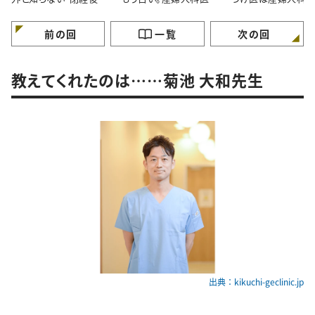
健康リスク”
尾先生に聞いた更年期
いい」理由
との付き合い方
前の回
一覧
次の回
教えてくれたのは……菊池 大和先生
出典：kikuchi-geclinic.jp