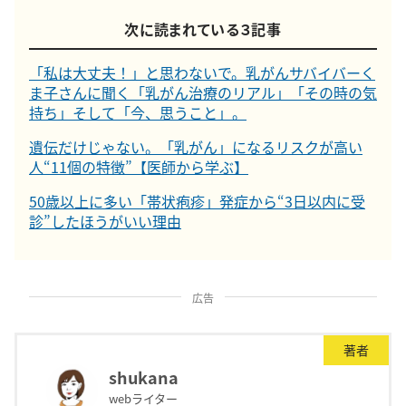
次に読まれている３記事
「私は大丈夫！」と思わないで。乳がんサバイバーく
ま子さんに聞く「乳がん治療のリアル」「その時の気
持ち」そして「今、思うこと」。
遺伝だけじゃない。「乳がん」になるリスクが高い
人“11個の特徴”【医師から学ぶ】
50歳以上に多い「帯状疱疹」発症から“3日以内に受
診”したほうがいい理由
広告
著者
shukana
webライター