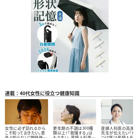
連載：40代女性に役立つ健康知識
女性に必ず訪れるから
更年期の不調は300種
産婦人科医の高尾
こそ知っておきたい。意
類以上！「我慢する」は
先生が伝えたい「か
外と知らない"閉経後の
もう古い。産婦人科医高
つけ医は産婦人科