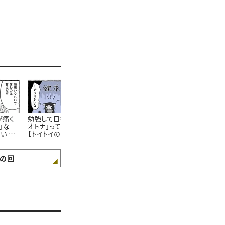
が痛く
勉強して目指す「立派な
家事に休日ってあるの？
朝ごはんを食
」な
オトナ」って、楽しいの？
【トイトイの問い 第6話】
ゲンを見て、
い 第4
【トイトイの問い 第5話】
「疑問に思った
は？【トイトイ
話】
の回