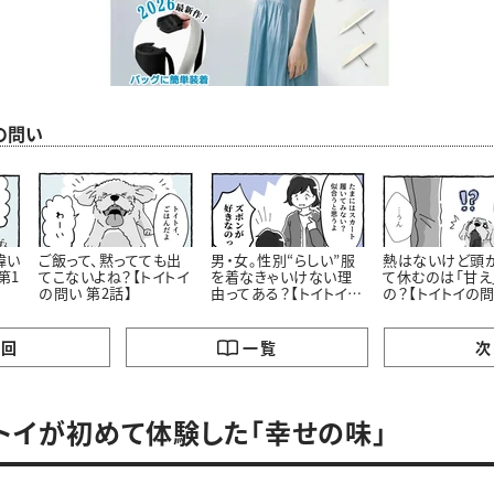
の問い
偉い
ご飯って、黙ってても出
男・女。性別“らしい”服
熱はないけど頭
第1
てこないよね？【トイトイ
を着なきゃいけない理
て休むのは「甘え
の問い 第2話】
由ってある？【トイトイの
の？【トイトイの問
問い 第3話】
話】
の回
一覧
次
トイが初めて体験した「幸せの味」