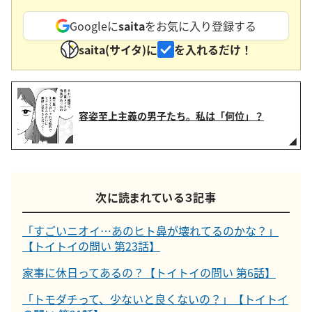
Googleに
saita
をお気に入り登録する
saita(サイタ)に
を入れるだけ！
容姿至上主義の男子たち。私は「何位」？
次に読まれている３記事
「すごいニオイ…あのヒト鼻が壊れてるのかな？」
【トイトイの問い 第23話】
家事に休日ってあるの？【トイトイの問い 第6話】
「トモダチって、少ないと良くないの？」【トイトイ