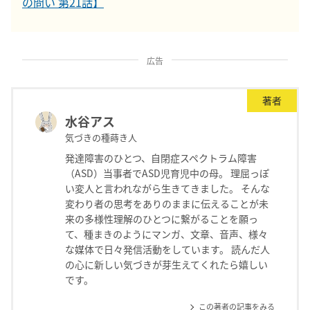
の問い 第21話】
広告
著者
水谷アス
気づきの種蒔き人
発達障害のひとつ、自閉症スペクトラム障害
（ASD）当事者でASD児育児中の母。 理屈っぽ
い変人と言われながら生きてきました。 そんな
変わり者の思考をありのままに伝えることが未
来の多様性理解のひとつに繋がることを願っ
て、種まきのようにマンガ、文章、音声、様々
な媒体で日々発信活動をしています。 読んだ人
の心に新しい気づきが芽生えてくれたら嬉しい
です。
この著者の記事をみる