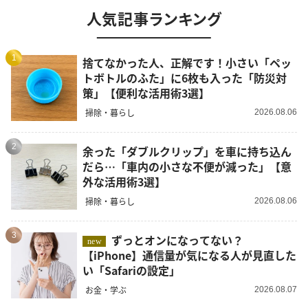
人気記事ランキング
1
捨てなかった人、正解です！小さい「ペッ
トボトルのふた」に6枚も入った「防災対
策」【便利な活用術3選】
掃除・暮らし
2026.08.06
2
余った「ダブルクリップ」を車に持ち込ん
だら…「車内の小さな不便が減った」【意
外な活用術3選】
掃除・暮らし
2026.08.06
3
ずっとオンになってない？
new
【iPhone】通信量が気になる人が見直した
い「Safariの設定」
お金・学ぶ
2026.08.07