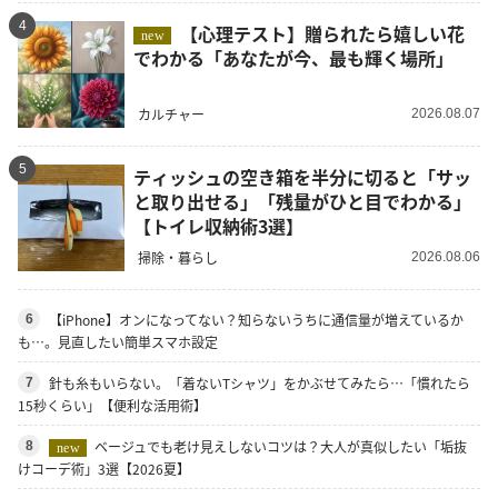
4
【心理テスト】贈られたら嬉しい花
new
でわかる「あなたが今、最も輝く場所」
カルチャー
2026.08.07
5
ティッシュの空き箱を半分に切ると「サッ
と取り出せる」「残量がひと目でわかる」
【トイレ収納術3選】
掃除・暮らし
2026.08.06
【iPhone】オンになってない？知らないうちに通信量が増えているか
6
も…。見直したい簡単スマホ設定
針も糸もいらない。「着ないTシャツ」をかぶせてみたら…「慣れたら
7
15秒くらい」【便利な活用術】
ベージュでも老け見えしないコツは？大人が真似したい「垢抜
8
new
けコーデ術」3選【2026夏】