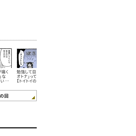
が痛く
勉強して目指す「立派な
家事に休日ってあるの？
朝ごはんを食
」な
オトナ」って、楽しいの？
【トイトイの問い 第6話】
ゲンを見て、
い 第4
【トイトイの問い 第5話】
「疑問に思った
は？【トイトイ
話】
の回