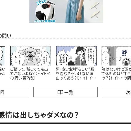
の問い
偉い
ご飯って、黙ってても出
男・女。性別“らしい”服
熱はないけど頭
第1
てこないよね？【トイトイ
を着なきゃいけない理
て休むのは「甘え
の問い 第2話】
由ってある？【トイトイの
の？【トイトイの問
問い 第3話】
話】
の回
一覧
次
感情は出しちゃダメなの？