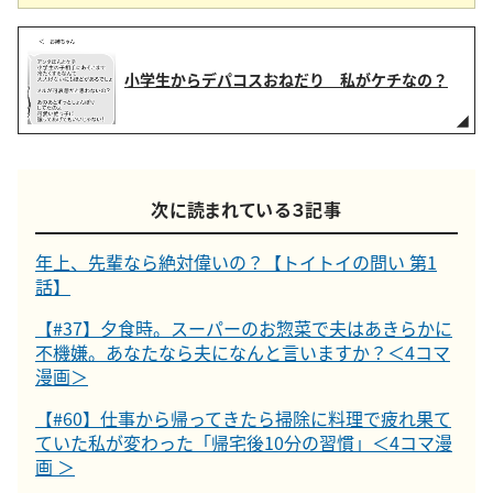
小学生からデパコスおねだり 私がケチなの？
次に読まれている３記事
年上、先輩なら絶対偉いの？【トイトイの問い 第1
話】
【#37】夕食時。スーパーのお惣菜で夫はあきらかに
不機嫌。あなたなら夫になんと言いますか？＜4コマ
漫画＞
【#60】仕事から帰ってきたら掃除に料理で疲れ果て
ていた私が変わった「帰宅後10分の習慣」＜4コマ漫
画 ＞