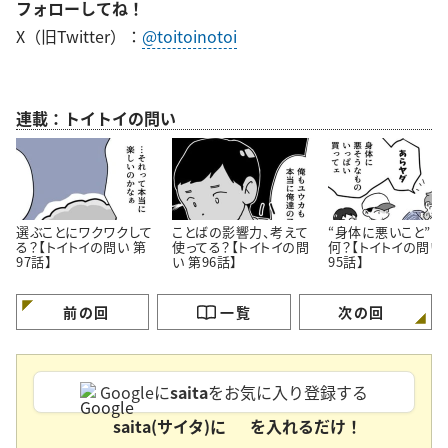
フォローしてね！
X（旧Twitter）：
@toitoinotoi
連載：トイトイの問い
選ぶことにワクワクして
ことばの影響力、考えて
“身体に悪いこと”っ
る？【トイトイの問い 第
使ってる？【トイトイの問
何？【トイトイの問い
97話】
い 第96話】
95話】
前の回
一覧
次の回
Googleに
saita
をお気に入り登録する
saita(サイタ)に
を入れるだけ！