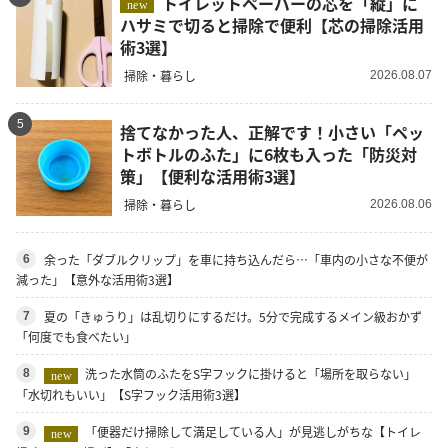
トイレットペーパーの芯を「縦」に
new
ハサミで切ると掃除で便利【芯の掃除活用
術3選】
掃除・暮らし
2026.08.07
5
捨てなかった人、正解です！小さい「ペッ
トボトルのふた」に6枚も入った「防災対
策」【便利な活用術3選】
掃除・暮らし
2026.08.06
余った「ダブルクリップ」を車に持ち込んだら…「車内の小さな不便が
6
減った」【意外な活用術3選】
夏の「きゅうり」は乱切りにするだけ。5分で完成するメイン級おかず
7
「何度でも食べたい」
洗った水筒のふたをS字フックに掛けると「場所を取らない」
8
new
「水切れもいい」【S字フック活用術3選】
「便器だけ掃除して満足している人」が見逃しがちな【トイレ
9
new