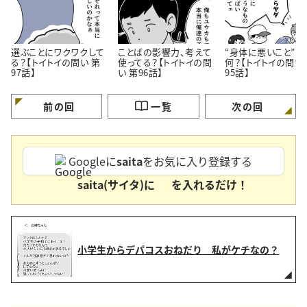
選ぶことにワクワクして
ことばの影響力、考えて
“身体に悪いこと”っ
る？【トイトイの問い 第
使ってる？【トイトイの問
何？【トイトイの問い
97話】
い 第96話】
95話】
前の回
一覧
次の回
Googleに
saita
をお気に入り登録する
saita(サイタ)に
を入れるだけ！
小学生からデパコスおねだり 私がケチなの？