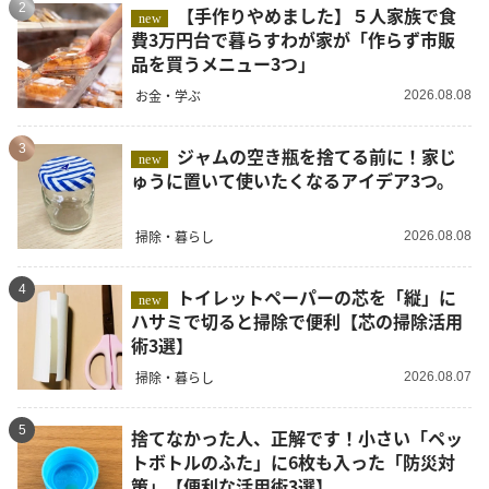
2
【手作りやめました】５人家族で食
new
費3万円台で暮らすわが家が「作らず市販
品を買うメニュー3つ」
お金・学ぶ
2026.08.08
3
ジャムの空き瓶を捨てる前に！家じ
new
ゅうに置いて使いたくなるアイデア3つ。
掃除・暮らし
2026.08.08
4
トイレットペーパーの芯を「縦」に
new
ハサミで切ると掃除で便利【芯の掃除活用
術3選】
掃除・暮らし
2026.08.07
5
捨てなかった人、正解です！小さい「ペッ
トボトルのふた」に6枚も入った「防災対
策」【便利な活用術3選】