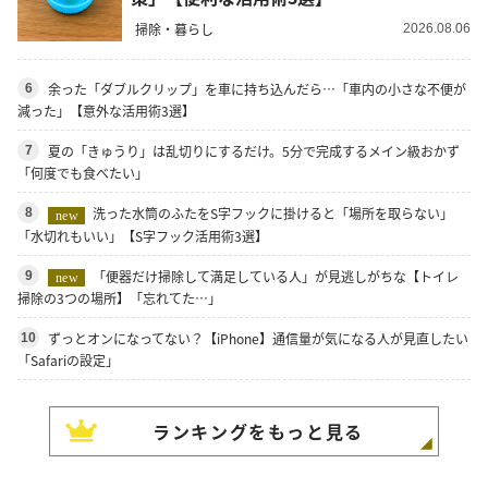
掃除・暮らし
2026.08.06
余った「ダブルクリップ」を車に持ち込んだら…「車内の小さな不便が
6
減った」【意外な活用術3選】
夏の「きゅうり」は乱切りにするだけ。5分で完成するメイン級おかず
7
「何度でも食べたい」
洗った水筒のふたをS字フックに掛けると「場所を取らない」
8
new
「水切れもいい」【S字フック活用術3選】
「便器だけ掃除して満足している人」が見逃しがちな【トイレ
9
new
掃除の3つの場所】「忘れてた…」
ずっとオンになってない？【iPhone】通信量が気になる人が見直したい
10
「Safariの設定」
ランキングをもっと見る