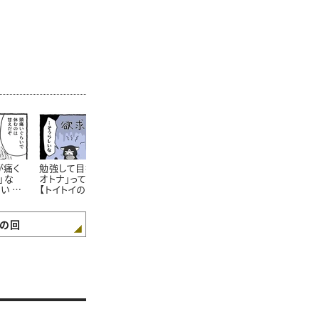
が痛く
勉強して目指す「立派な
家事に休日ってあるの？
朝ごはんを食
」な
オトナ」って、楽しいの？
【トイトイの問い 第6話】
ゲンを見て、
い 第4
【トイトイの問い 第5話】
「疑問に思った
は？【トイトイ
話】
の回