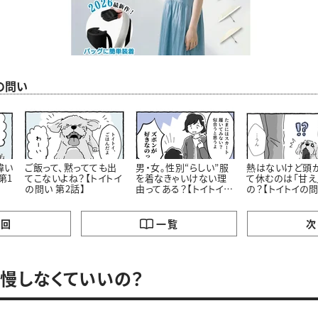
の問い
偉い
ご飯って、黙ってても出
男・女。性別“らしい”服
熱はないけど頭
第1
てこないよね？【トイトイ
を着なきゃいけない理
て休むのは「甘え
の問い 第2話】
由ってある？【トイトイの
の？【トイトイの問
問い 第3話】
話】
の回
一覧
次
慢しなくていいの？