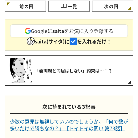
前の回
一覧
次の回
Googleに
saita
をお気に入り登録する
saita(サイタ)に
を入れるだけ！
「義両親と同居はしない」約束は…！？
次に読まれている３記事
少数の意見は無視していいのでしょうか。「何で数が
多いだけで勝ちなの？」【トイトイの問い 第73話】