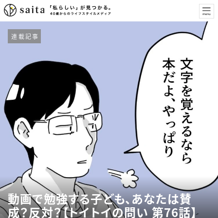
連載記事
動画で勉強する子ども、あなたは賛
成？反対？【トイトイの問い 第76話】