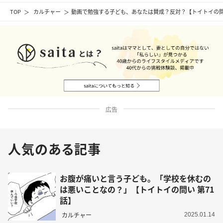
TOP
カルチャー
動画で勉強する子ども、あなたは賛成？反対？【トイトイの問い
広告
人気のある記事
お腹が痛いと言う子ども。「学校を休むの
は悪いことなの？」【トイトイの問い 第71
話】
カルチャー
2025.01.14