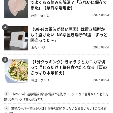
でよくある悩みを解消？「きれいに保存で
きた」【意外な活用術】
掃除・暮らし
2026.08.03
4
【Wi-Fiの電波が弱い原因】は置き場所か
も？避けたい“NGな置き場所”4選「ずっと
間違ってた…」
お金・学ぶ
2026.08.04
5
【1分クッキング】きゅうりとカニカマ切
って混ぜるだけ！毎日食べたくなる【夏の
さっぱり中華和え】
料理・グルメ
2026.08.03
【iPhone】迷惑電話や詐欺電話が心配なら。知らない番号からの着信を
6
振り分けする【便利設定3つ】
業務スーパーでねらい目！食費の節約をしたいなら買いたい3つの冷凍
7