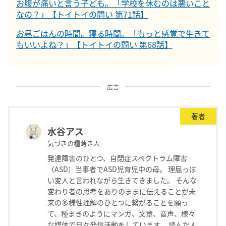
お腹が痛いと言う子ども。「学校を休むのは悪いこと
なの？」【トイトイの問い 第71話】
お昼ごはんの時間。寝る時間。「もっと感覚で生きて
もいいよね？」【トイトイの問い 第68話】
広告
著者
水谷アス
気づきの種蒔き人
発達障害のひとつ、自閉症スペクトラム障害
（ASD）当事者でASD児育児中の母。 理屈っぽ
い変人と言われながら生きてきました。 そんな
変わり者の思考をありのままに伝えることが未
来の多様性理解のひとつに繋がることを願っ
て、種まきのようにマンガ、文章、音声、様々
な媒体で日々発信活動をしています。 読んだ人