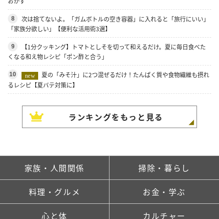
おかず
次は捨てないよ。「ガムボトルの空き容器」に入れると「旅行にいい」
8
「家族分欲しい」【便利な活用術3選】
【1分クッキング】トマトとしそを切って和えるだけ。夏に毎日食べた
9
くなる和え物レシピ「ポン酢と合う」
夏の「みそ汁」に2つ混ぜるだけ！たんぱく質や食物繊維も摂れ
10
new
るレシピ【夏バテ対策に】
ランキングをもっと見る
家族・人間関係
掃除・暮らし
料理・グルメ
お金・学ぶ
心と体
カルチャー