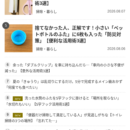
術3選】
掃除・暮らし
2026.08.07
5
捨てなかった人、正解です！小さい「ペッ
トボトルのふた」に6枚も入った「防災対
策」【便利な活用術3選】
掃除・暮らし
2026.08.06
余った「ダブルクリップ」を車に持ち込んだら…「車内の小さな不便が
6
減った」【意外な活用術3選】
夏の「きゅうり」は乱切りにするだけ。5分で完成するメイン級おかず
7
「何度でも食べたい」
洗った水筒のふたをS字フックに掛けると「場所を取らない」
8
new
「水切れもいい」【S字フック活用術3選】
「便器だけ掃除して満足している人」が見逃しがちな【トイレ
9
new
掃除の3つの場所】「忘れてた…」