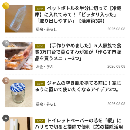
1
ペットボトルを半分に切って【冷蔵
new
庫】に入れてみて！「ピッタリ入った」
「取り出しやすい」【活用術3選】
掃除・暮らし
2026.08.08
2
【手作りやめました】５人家族で食
new
費3万円台で暮らすわが家が「作らず市販
品を買うメニュー3つ」
お金・学ぶ
2026.08.08
3
ジャムの空き瓶を捨てる前に！家じ
new
ゅうに置いて使いたくなるアイデア3つ。
掃除・暮らし
2026.08.08
4
トイレットペーパーの芯を「縦」に
new
ハサミで切ると掃除で便利【芯の掃除活用