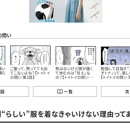
の問い
偉い
ご飯って、黙ってても出
熱はないけど頭が痛く
勉強して目指す「
第1
てこないよね？【トイトイ
て休むのは「甘え」な
オトナ」って、楽し
の問い 第2話】
の？【トイトイの問い 第4
【トイトイの問い 
話】
の回
一覧
次
別“らしい”服を着なきゃいけない理由って