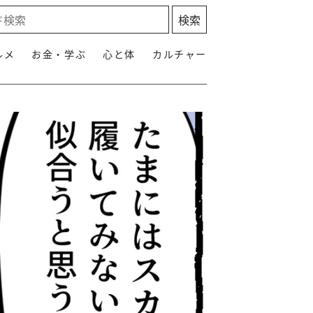
ルメ
お金・学ぶ
心と体
カルチャー